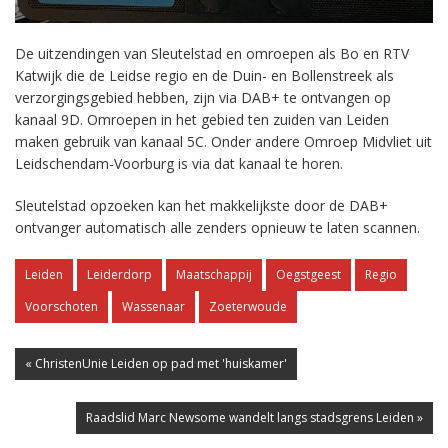
De uitzendingen van Sleutelstad en omroepen als Bo en RTV
Katwijk die de Leidse regio en de Duin- en Bollenstreek als
verzorgingsgebied hebben, zijn via DAB+ te ontvangen op
kanaal 9D. Omroepen in het gebied ten zuiden van Leiden
maken gebruik van kanaal 5C. Onder andere Omroep Midvliet uit
Leidschendam-Voorburg is via dat kanaal te horen.
Sleutelstad opzoeken kan het makkelijkste door de DAB+
ontvanger automatisch alle zenders opnieuw te laten scannen.
Leiden
Leiderdorp
Maatschappij
Oegstgeest
Regio
Voorschoten
Wassenaar
Zoeterwoude
« ChristenUnie Leiden op pad met 'huiskamer'
Raadslid Marc Newsome wandelt langs stadsgrens Leiden »