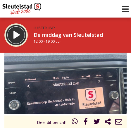
LUISTER LIVE:
De middag van Sleutelstad
12.00 - 19.00 uur
STRAKS:
De avond van Sleutelstad
19.00 - 22.00 uur
uur 1 van 0
Vorig uur
Volgend uur
Inklappen
Deel dit bericht!