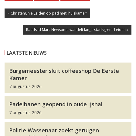
« ChristenUnie Leiden op pad met 'huiskamer'
Raadslid Marc Newsome wandelt langs stadsgrens Leiden »
LAATSTE NIEUWS
Burgemeester sluit coffeeshop De Eerste
Kamer
7 augustus 2026
Padelbanen geopend in oude ijshal
7 augustus 2026
Politie Wassenaar zoekt getuigen