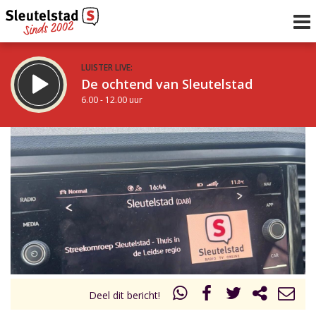
LUISTER LIVE:
De ochtend van Sleutelstad
6.00 - 12.00 uur
STRAKS:
De middag van Sleutelstad
12.00 - 18.00 uur
uur 1 van 0
Vorig uur
Volgend uur
Inklappen
Deel dit bericht!