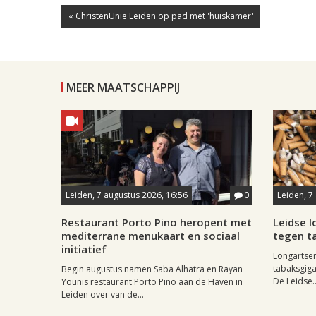
« ChristenUnie Leiden op pad met 'huiskamer'
MEER MAATSCHAPPIJ
Leiden, 7 augustus 2026, 16:56
0
Leiden, 7
Restaurant Porto Pino heropent met
Leidse 
mediterrane menukaart en sociaal
tegen ta
initiatief
Longartse
tabaksgigan
Begin augustus namen Saba Alhatra en Rayan
De Leidse..
Younis restaurant Porto Pino aan de Haven in
Leiden over van de...