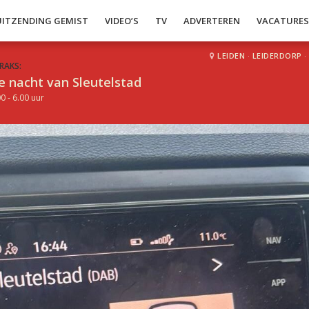
UITZENDING GEMIST
VIDEO’S
TV
ADVERTEREN
VACATURE
LEIDEN
·
LEIDERDORP
·
RAKS:
e nacht van Sleutelstad
0 - 6.00 uur