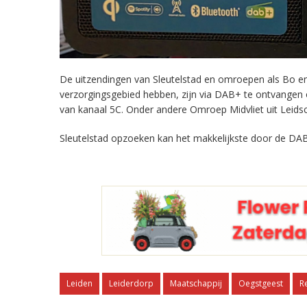
De uitzendingen van Sleutelstad en omroepen als Bo en 
verzorgingsgebied hebben, zijn via DAB+ te ontvangen
van kanaal 5C. Onder andere Omroep Midvliet uit Leids
Sleutelstad opzoeken kan het makkelijkste door de DAB
Leiden
Leiderdorp
Maatschappij
Oegstgeest
R