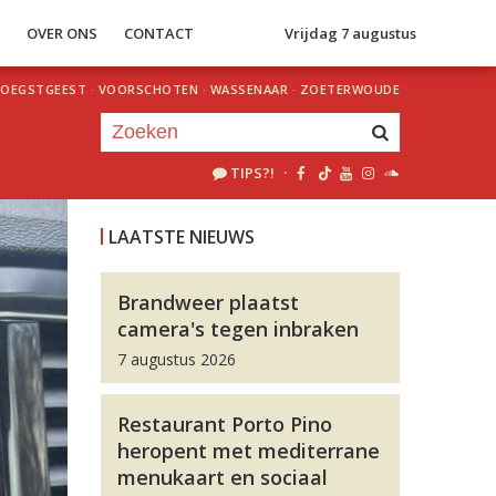
S
OVER ONS
CONTACT
Vrijdag 7 augustus
OEGSTGEEST
·
VOORSCHOTEN
·
WASSENAAR
·
ZOETERWOUDE
TIPS?!
·
Je luistert nu naar
uur 1 van 0
LAATSTE NIEUWS
«
Vorig uur
Volgend uur
»
Brandweer plaatst
camera's tegen inbraken
7 augustus 2026
Restaurant Porto Pino
heropent met mediterrane
menukaart en sociaal