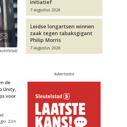
initiatief
7 augustus 2026
Leidse longartsen winnen
zaak tegen tabaksgigant
Philip Morris
7 augustus 2026
leutelstad)
Advertentie
en de
 Unity,
pps voor
ad
gio. Zo’n