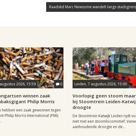
Raadslid Marc Newsome wandelt langs stadsgrens
 augustus 2026, 15:59
0
Leiden, 7 augustus 2026, 15:00
longartsen winnen zaak
Voorlopig geen stoom maar 
baksgigant Philip Morris
bij Stoomtrein Leiden-Katwi
droogte
n hebben een zaak gewonnen tegen
t Philip Morris International (PMI).
De Stoomtrein Katwijk Leiden rijdt v
.
niet met een stoomlocomotief. Van
aanhoudende droogte en de...