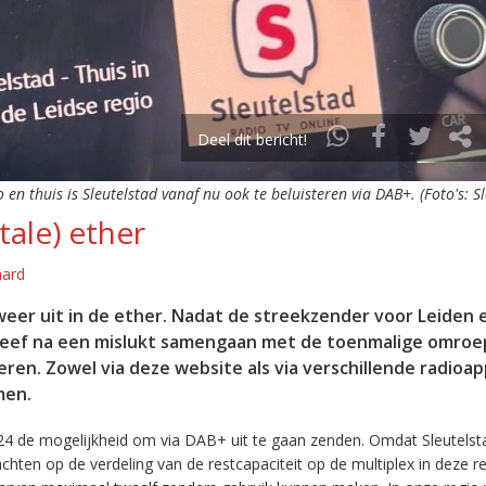
Deel dit bericht!
o en thuis is Sleutelstad vanaf nu ook te beluisteren via DAB+. (Foto's: S
tale) ether
aard
eer uit in de ether. Nadat de streekzender voor Leiden 
leef na een mislukt samengaan met de toenmalige omroep
eren. Zowel via deze website als via verschillende radioa
men.
24 de mogelijkheid om via DAB+ uit te gaan zenden. Omdat Sleutelst
en op de verdeling van de restcapaciteit op de multiplex in deze re