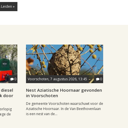
 Leiden »
0
Voorschoten, 7 augustus 2026, 13:45
0
diesel
Nest Aziatische Hoornaar gevonden
jk door
in Voorschoten
De gemeente Voorschoten waarschuwt voor de
Aziatische Hoornaar. In de Van Beethovenlaan
oorlopig
is een nest van de...
wege de