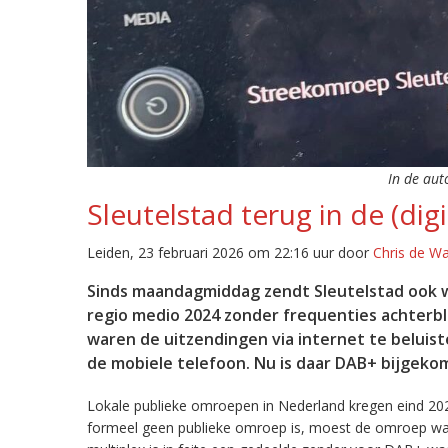
In de aut
Sleutelstad terug in de (digi
Leiden, 23 februari 2026 om 22:16 uur door
Chris de W
Sinds maandagmiddag zendt Sleutelstad ook w
regio medio 2024 zonder frequenties achterb
waren de uitzendingen via internet te beluist
de mobiele telefoon. Nu is daar DAB+ bijgeko
Lokale publieke omroepen in Nederland kregen eind 20
formeel geen publieke omroep is, moest de omroep wacht