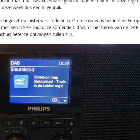
aarvan maximaal twaalf zenders gebruik kunnen maken. In onze regio
s deze week dus een in gebruik.
ingezet op luisteraars in de auto. Om die reden is het in heel Europ
en met een DAB+-radio. De komende tijd wordt het bereik van de DAB
huis beter te ontvangen zullen zijn.