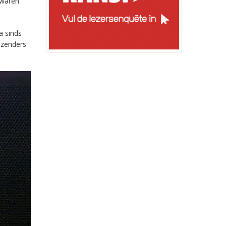
 waren
a sinds
-zenders