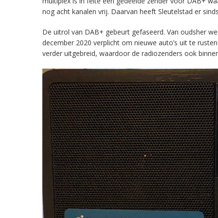
multiplex is in feite een gedeelde zender voor DAB+ w
nog acht kanalen vrij. Daarvan heeft Sleutelstad er sind
De uitrol van DAB+ gebeurt gefaseerd. Van oudsher werd 
december 2020 verplicht om nieuwe auto’s uit te rust
verder uitgebreid, waardoor de radiozenders ook binnens