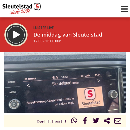
LUISTER LIVE:
De middag van Sleutelstad
12.00 - 18.00 uur
STRAKS:
De vrijdagavond met Keanu
18.00 - 19.00 uur
uur 1 van 0
Vorig uur
Volgend uur
Inklappen
Deel dit bericht!