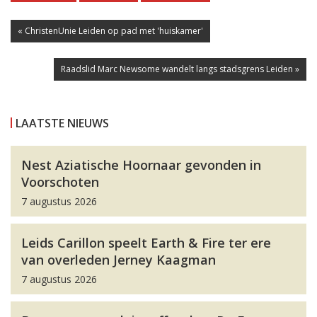
« ChristenUnie Leiden op pad met 'huiskamer'
Raadslid Marc Newsome wandelt langs stadsgrens Leiden »
LAATSTE NIEUWS
Nest Aziatische Hoornaar gevonden in
Voorschoten
7 augustus 2026
Leids Carillon speelt Earth & Fire ter ere
van overleden Jerney Kaagman
7 augustus 2026