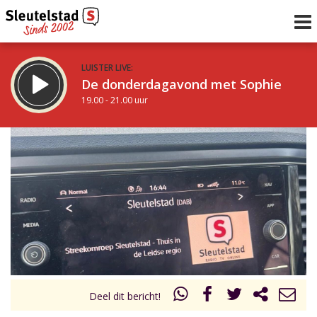
LUISTER LIVE:
De donderdagavond met Sophie
19.00 - 21.00 uur
STRAKS:
De avond van Sleutelstad
21.00 - 0.00 uur
uur 1 van 0
Vorig uur
Volgend uur
Inklappen
Deel dit bericht!