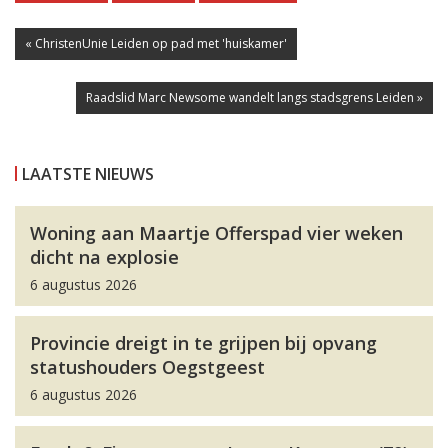
« ChristenUnie Leiden op pad met 'huiskamer'
Raadslid Marc Newsome wandelt langs stadsgrens Leiden »
LAATSTE NIEUWS
Woning aan Maartje Offerspad vier weken
dicht na explosie
6 augustus 2026
Provincie dreigt in te grijpen bij opvang
statushouders Oegstgeest
6 augustus 2026