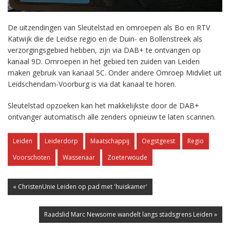
De uitzendingen van Sleutelstad en omroepen als Bo en RTV
Katwijk die de Leidse regio en de Duin- en Bollenstreek als
verzorgingsgebied hebben, zijn via DAB+ te ontvangen op
kanaal 9D. Omroepen in het gebied ten zuiden van Leiden
maken gebruik van kanaal 5C. Onder andere Omroep Midvliet uit
Leidschendam-Voorburg is via dat kanaal te horen.
Sleutelstad opzoeken kan het makkelijkste door de DAB+
ontvanger automatisch alle zenders opnieuw te laten scannen.
Leiden
Leiderdorp
Maatschappij
Oegstgeest
Regio
Voorschoten
Wassenaar
Zoeterwoude
« ChristenUnie Leiden op pad met 'huiskamer'
Raadslid Marc Newsome wandelt langs stadsgrens Leiden »