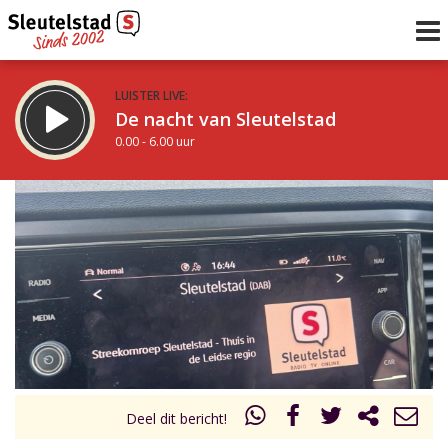
LUISTER LIVE:
De nacht van Sleutelstad
0.00 - 6.00 uur
STRAKS:
De ochtend van Sleutelstad
6.00 - 12.00 uur
uur 1 van 0
Vorig uur
Volgend uur
Inklappen
Deel dit bericht!