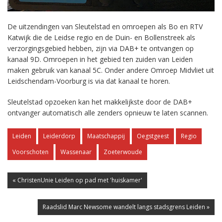
De uitzendingen van Sleutelstad en omroepen als Bo en RTV
Katwijk die de Leidse regio en de Duin- en Bollenstreek als
verzorgingsgebied hebben, zijn via DAB+ te ontvangen op
kanaal 9D. Omroepen in het gebied ten zuiden van Leiden
maken gebruik van kanaal 5C. Onder andere Omroep Midvliet uit
Leidschendam-Voorburg is via dat kanaal te horen.
Sleutelstad opzoeken kan het makkelijkste door de DAB+
ontvanger automatisch alle zenders opnieuw te laten scannen.
Leiden
Leiderdorp
Maatschappij
Oegstgeest
Regio
Voorschoten
Wassenaar
Zoeterwoude
« ChristenUnie Leiden op pad met 'huiskamer'
Raadslid Marc Newsome wandelt langs stadsgrens Leiden »