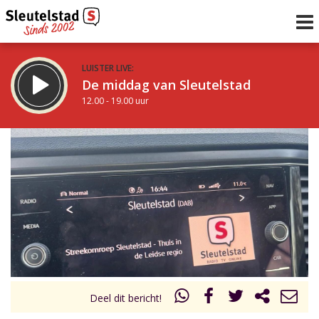
LUISTER LIVE:
De middag van Sleutelstad
12.00 - 19.00 uur
STRAKS:
De avond van Sleutelstad
19.00 - 22.00 uur
uur 1 van 0
Vorig uur
Volgend uur
Inklappen
Deel dit bericht!