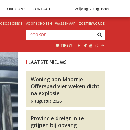
S
OVER ONS
CONTACT
Vrijdag 7 augustus
OEGSTGEEST
·
VOORSCHOTEN
·
WASSENAAR
·
ZOETERWOUDE
TIPS?!
·
Je luistert nu naar
uur 1 van 0
LAATSTE NIEUWS
«
Vorig uur
Volgend uur
»
Woning aan Maartje
Offerspad vier weken dicht
na explosie
6 augustus 2026
Provincie dreigt in te
grijpen bij opvang