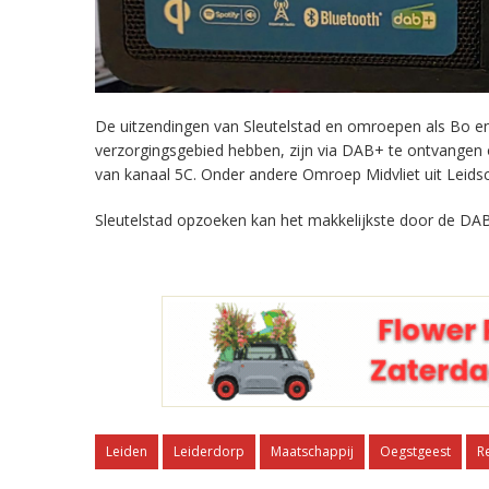
De uitzendingen van Sleutelstad en omroepen als Bo en 
verzorgingsgebied hebben, zijn via DAB+ te ontvangen
van kanaal 5C. Onder andere Omroep Midvliet uit Leids
Sleutelstad opzoeken kan het makkelijkste door de DAB
Leiden
Leiderdorp
Maatschappij
Oegstgeest
R