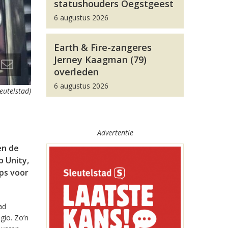
statushouders Oegstgeest
6 augustus 2026
Earth & Fire-zangeres
Jerney Kaagman (79)
overleden
6 augustus 2026
leutelstad)
Advertentie
en de
 Unity,
pps voor
ad
gio. Zo’n