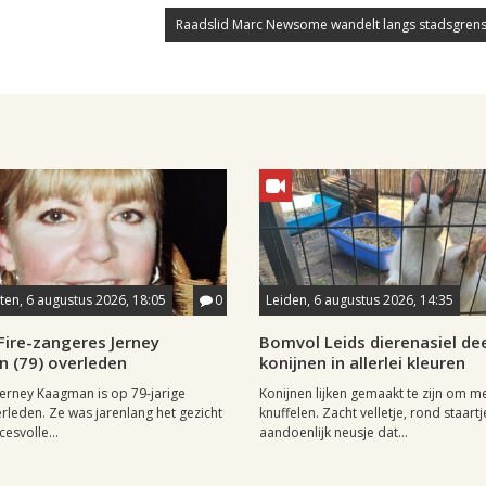
Raadslid Marc Newsome wandelt langs stadsgrens
en, 6 augustus 2026, 18:05
0
Leiden, 6 augustus 2026, 14:35
Fire-zangeres Jerney
Bomvol Leids dierenasiel dee
 (79) overleden
konijnen in allerlei kleuren
erney Kaagman is op 79-jarige
Konijnen lijken gemaakt te zijn om m
erleden. Ze was jarenlang het gezicht
knuffelen. Zacht velletje, rond staartj
esvolle...
aandoenlijk neusje dat...