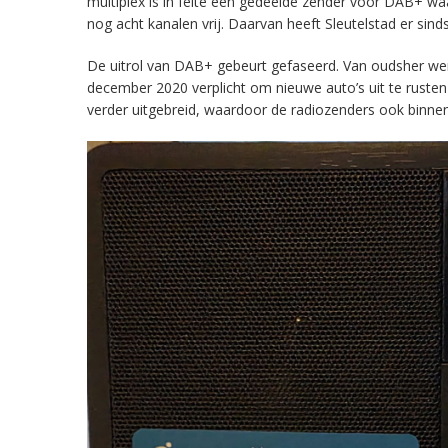
multiplex is in feite een gedeelde zender voor DAB+ w
nog acht kanalen vrij. Daarvan heeft Sleutelstad er sind
De uitrol van DAB+ gebeurt gefaseerd. Van oudsher werd 
december 2020 verplicht om nieuwe auto’s uit te rust
verder uitgebreid, waardoor de radiozenders ook binnens