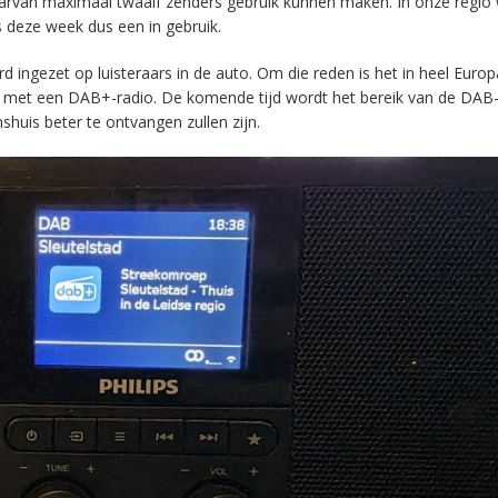
aarvan maximaal twaalf zenders gebruik kunnen maken. In onze regio
s deze week dus een in gebruik.
ingezet op luisteraars in de auto. Om die reden is het in heel Europ
en met een DAB+-radio. De komende tijd wordt het bereik van de DAB
huis beter te ontvangen zullen zijn.