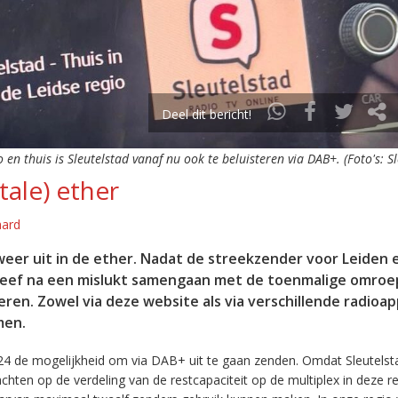
Deel dit bericht!
o en thuis is Sleutelstad vanaf nu ook te beluisteren via DAB+. (Foto's: S
tale) ether
aard
eer uit in de ether. Nadat de streekzender voor Leiden 
leef na een mislukt samengaan met de toenmalige omroep
eren. Zowel via deze website als via verschillende radioa
men.
24 de mogelijkheid om via DAB+ uit te gaan zenden. Omdat Sleutelst
en op de verdeling van de restcapaciteit op de multiplex in deze re