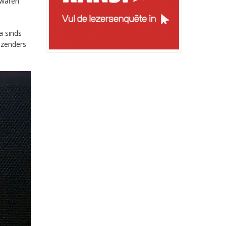
 waren
a sinds
-zenders