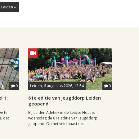
 Leiden »
0
Leiden, 6 augustus 2026, 13:54
0
l 1:
61e editie van Jeugddorp Leiden
geopend
ee te
Bij Leiden Atletiek in de Leidse Hout is
e, dat
woensdag de 61e editie van Jeugddorp
geopend. Op het veld naast de...