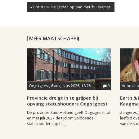
« ChristenUnie Leiden op pad met 'huiskamer'
MEER MAATSCHAPPIJ
Oegstgeest, 6 augustus 2026, 18:28
0
Voorschot
Provincie dreigt in te grijpen bij
Earth & 
opvang statushouders Oegstgeest
Kaagman
De provincie Zuid-Holland geeft Oegstgeest tot
Zangeres J
en met juli 2027 de tijd om voldoende
leeftijd ov
statushouders op te...
van de succ