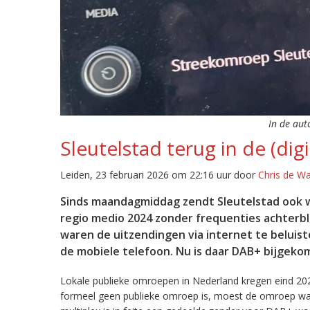
In de aut
Sleutelstad terug in de (digi
Leiden, 23 februari 2026 om 22:16 uur door
Chris de W
Sinds maandagmiddag zendt Sleutelstad ook w
regio medio 2024 zonder frequenties achterb
waren de uitzendingen via internet te beluist
de mobiele telefoon. Nu is daar DAB+ bijgeko
Lokale publieke omroepen in Nederland kregen eind 20
formeel geen publieke omroep is, moest de omroep wacht