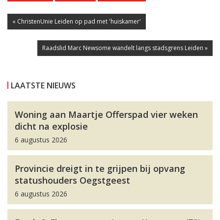
« ChristenUnie Leiden op pad met 'huiskamer'
Raadslid Marc Newsome wandelt langs stadsgrens Leiden »
LAATSTE NIEUWS
Woning aan Maartje Offerspad vier weken
dicht na explosie
6 augustus 2026
Provincie dreigt in te grijpen bij opvang
statushouders Oegstgeest
6 augustus 2026