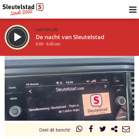
LUISTER LIVE:
De nacht van Sleutelstad
0.00 - 6.00 uur
STRAKS:
De ochtend van Sleutelstad
6.00 - 12.00 uur
uur 1 van 0
Vorig uur
Volgend uur
Inklappen
Deel dit bericht!