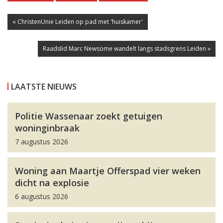
« ChristenUnie Leiden op pad met 'huiskamer'
Raadslid Marc Newsome wandelt langs stadsgrens Leiden »
LAATSTE NIEUWS
Politie Wassenaar zoekt getuigen
woninginbraak
7 augustus 2026
Woning aan Maartje Offerspad vier weken
dicht na explosie
6 augustus 2026