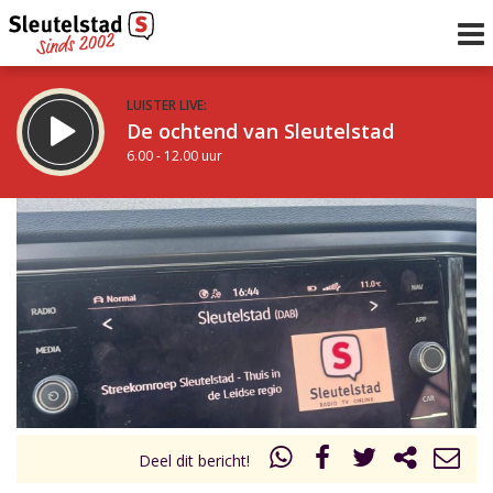
LUISTER LIVE:
De ochtend van Sleutelstad
6.00 - 12.00 uur
STRAKS:
De middag van Sleutelstad
12.00 - 18.00 uur
uur 1 van 0
Vorig uur
Volgend uur
Inklappen
Deel dit bericht!