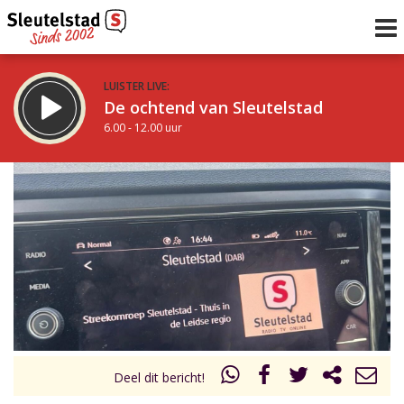
LUISTER LIVE:
De ochtend van Sleutelstad
6.00 - 12.00 uur
STRAKS:
De middag van Sleutelstad
12.00 - 19.00 uur
uur 1 van 0
Vorig uur
Volgend uur
Inklappen
Deel dit bericht!