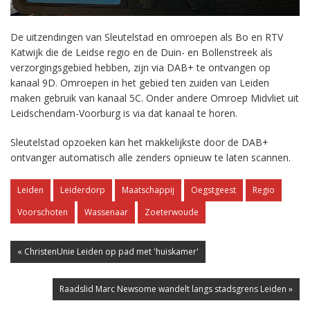
De uitzendingen van Sleutelstad en omroepen als Bo en RTV
Katwijk die de Leidse regio en de Duin- en Bollenstreek als
verzorgingsgebied hebben, zijn via DAB+ te ontvangen op
kanaal 9D. Omroepen in het gebied ten zuiden van Leiden
maken gebruik van kanaal 5C. Onder andere Omroep Midvliet uit
Leidschendam-Voorburg is via dat kanaal te horen.
Sleutelstad opzoeken kan het makkelijkste door de DAB+
ontvanger automatisch alle zenders opnieuw te laten scannen.
Leiden
Leiderdorp
Maatschappij
Oegstgeest
Regio
Voorschoten
Wassenaar
Zoeterwoude
« ChristenUnie Leiden op pad met 'huiskamer'
Raadslid Marc Newsome wandelt langs stadsgrens Leiden »