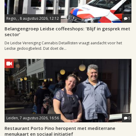
Regio, , 8 augustus 2026, 12:12
1
Belangengroep Leidse coffeeshops: 'Blijf in gesprek met
sector'
De Leidse Vereniging Cannabis Detaillisten vraagt aandacht voor het
Leidse gedoogbeleid. Dat doet de...
Leiden, 7 augustus 2026, 16:56
0
Restaurant Porto Pino heropent met mediterrane
menukaart en sociaal initiatief