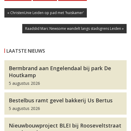
« ChristenUnie Leiden op pad met 'huiskamer'
Raadslid Marc Newsome wandelt langs stadsgrens Leiden »
LAATSTE NIEUWS
Bermbrand aan Engelendaal bij park De
Houtkamp
5 augustus 2026
Bestelbus ramt gevel bakkerij Us Bertus
5 augustus 2026
Nieuwbouwproject BLEI bij Rooseveltstraat