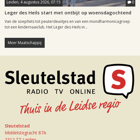
Leiden, 4 augustus 2026, 07:15
0
Leger des Heils start met ontbijt op woensdagochtend
Van de soepfiets tot peuterdeuntjes en van een mondharmonicagroep
tot een kindernaaiclub. Het Leger des Heils in...
Meer Maatschappij
Sleutelstad
Middelstegracht 87A
2312 TT Leiden