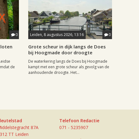
0
Leiden, 8 augustus 2026, 13:16
0
sloten
Grote scheur in dijk langs de Does
bij Hoogmade door droogte
Leidse
De waterkering langs de Does bij Hoogmade
omdat de
kampt met een grote scheur als gevolg van de
aanhoudende droogte. Het...
leutelstad
Telefoon Redactie
iddelstegracht 87A
071 - 5235907
312 TT Leiden