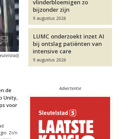
vlinderbloemigen zo
bijzonder zijn
9 augustus 2026
LUMC onderzoekt inzet AI
bij ontslag patiënten van
intensive care
leutelstad)
9 augustus 2026
Advertentie
en de
 Unity,
pps voor
ad
gio. Zo’n