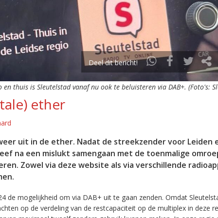
Deel dit bericht!
o en thuis is Sleutelstad vanaf nu ook te beluisteren via DAB+. (Foto's: S
tale) ether
aard
eer uit in de ether. Nadat de streekzender voor Leiden 
leef na een mislukt samengaan met de toenmalige omroep
eren. Zowel via deze website als via verschillende radioa
men.
24 de mogelijkheid om via DAB+ uit te gaan zenden. Omdat Sleutelst
en op de verdeling van de restcapaciteit op de multiplex in deze re