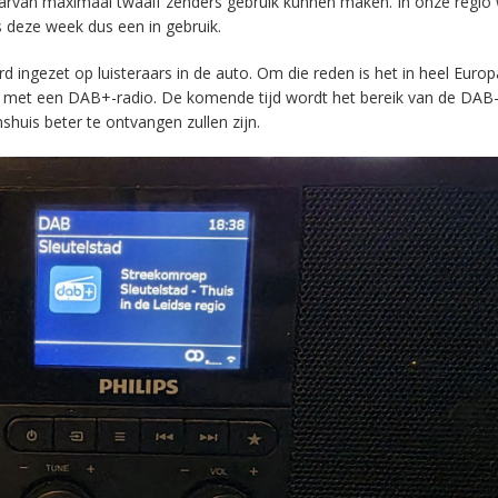
aarvan maximaal twaalf zenders gebruik kunnen maken. In onze regio
s deze week dus een in gebruik.
ingezet op luisteraars in de auto. Om die reden is het in heel Europ
en met een DAB+-radio. De komende tijd wordt het bereik van de DAB
huis beter te ontvangen zullen zijn.