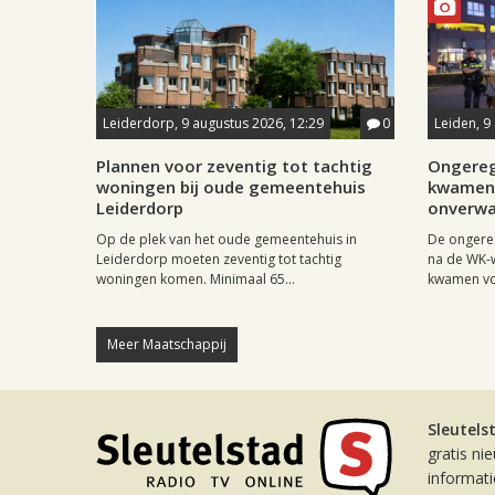
Leiderdorp, 9 augustus 2026, 12:29
0
Leiden, 9
Plannen voor zeventig tot tachtig
Ongereg
woningen bij oude gemeentehuis
kwamen 
Leiderdorp
onverwa
Op de plek van het oude gemeentehuis in
De ongere
Leiderdorp moeten zeventig tot tachtig
na de WK-
woningen komen. Minimaal 65...
kwamen vo
Meer Maatschappij
Sleutels
gratis ni
informat