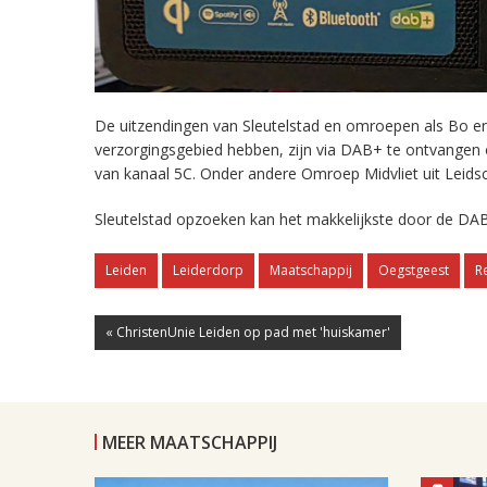
De uitzendingen van Sleutelstad en omroepen als Bo en 
verzorgingsgebied hebben, zijn via DAB+ te ontvangen
van kanaal 5C. Onder andere Omroep Midvliet uit Leids
Sleutelstad opzoeken kan het makkelijkste door de DAB
Leiden
Leiderdorp
Maatschappij
Oegstgeest
R
« ChristenUnie Leiden op pad met 'huiskamer'
MEER MAATSCHAPPIJ