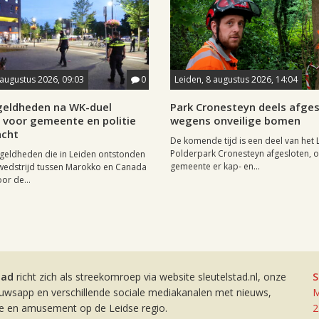
 augustus 2026, 09:03
0
Leiden, 8 augustus 2026, 14:04
eldheden na WK-duel
Park Cronesteyn deels afge
voor gemeente en politie
wegens onveilige bomen
cht
De komende tijd is een deel van het 
Polderpark Cronesteyn afgesloten, 
geldheden die in Leiden ontstonden
gemeente er kap- en...
wedstrijd tussen Marokko en Canada
or de...
tad
richt zich als streekomroep via website sleutelstad.nl, onze
S
euwsapp en verschillende sociale mediakanalen met nieuws,
M
ie en amusement op de Leidse regio.
2