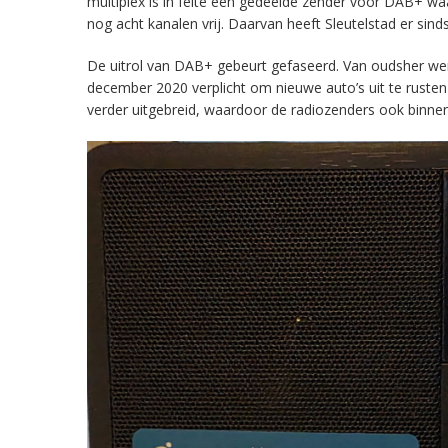
multiplex is in feite een gedeelde zender voor DAB+ w
nog acht kanalen vrij. Daarvan heeft Sleutelstad er sind
De uitrol van DAB+ gebeurt gefaseerd. Van oudsher werd 
december 2020 verplicht om nieuwe auto’s uit te rust
verder uitgebreid, waardoor de radiozenders ook binnens