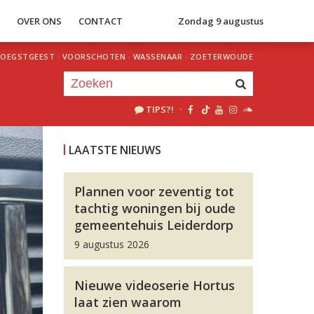
S
OVER ONS
CONTACT
Zondag 9 augustus
OEGSTGEEST
·
VOORSCHOTEN
·
WASSENAAR
·
ZOETERWOUDE
TIPS?!
·
Je luistert nu naar
uur 1 van 0
LAATSTE NIEUWS
«
Vorig uur
Volgend uur
»
Plannen voor zeventig tot
tachtig woningen bij oude
gemeentehuis Leiderdorp
9 augustus 2026
Nieuwe videoserie Hortus
laat zien waarom