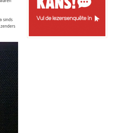
 waren
a sinds
-zenders