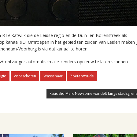
RTV Katwijk die de Leidse regio en de Duin- en Bollenstreek als
 op kanaal 9D. Omroepen in het gebied ten zuiden van Leiden maken 
chendam-Voorburg is via dat kanaal te horen.
+ ontvanger automatisch alle zenders opnieuw te laten scannen.
egio
Voorschoten
Wassenaar
Zoeterwoude
Raadslid Marc Newsome wandelt langs stadsgrens