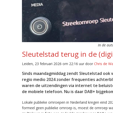
In de aut
Sleutelstad terug in de (digi
Leiden, 23 februari 2026 om 22:16 uur door
Chris de W
Sinds maandagmiddag zendt Sleutelstad ook w
regio medio 2024 zonder frequenties achterb
waren de uitzendingen via internet te beluist
de mobiele telefoon. Nu is daar DAB+ bijgeko
Lokale publieke omroepen in Nederland kregen eind 20
formeel geen publieke omroep is, moest de omroep wacht