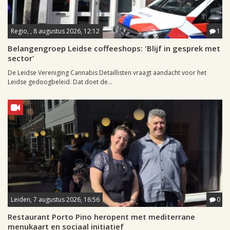
Regio, , 8 augustus 2026, 12:12
1
Belangengroep Leidse coffeeshops: 'Blijf in gesprek met
sector'
De Leidse Vereniging Cannabis Detaillisten vraagt aandacht voor het
Leidse gedoogbeleid. Dat doet de...
Leiden, 7 augustus 2026, 16:56
0
Restaurant Porto Pino heropent met mediterrane
menukaart en sociaal initiatief