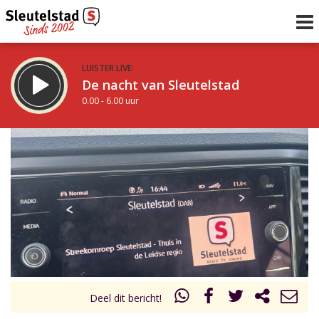
LUISTER LIVE:
De nacht van Sleutelstad
0.00 - 6.00 uur
STRAKS:
De ochtend van Sleutelstad
6.00 - 12.00 uur
uur 1 van 0
Vorig uur
Volgend uur
Inklappen
Deel dit bericht!