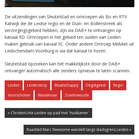
De uitzendingen van Sleutelstad en omroepen als Bo en RTV
Katwijk die de Leidse regio en de Duin- en Bollenstreek als
verzorgingsgebied hebben, zijn via DAB+ te ontvangen op
kanaal 9D. Omroepen in het gebied ten zuiden van Leiden
maken gebruik van kanaal 5C. Onder andere Omroep Midvliet uit
Leidschendam-Voorburg is via dat kanaal te horen.
Sleutelstad opzoeken kan het makkelijkste door de DAB+
ontvanger automatisch alle zenders opnieuw te laten scannen.
Leiden
Leiderdorp
Maatschappij
Oegstgeest
Regio
Voorschoten
Wassenaar
Zoeterwoude
« ChristenUnie Leiden op pad met 'huiskamer'
Raadslid Marc Newsome wandelt langs stadsgrens Leiden »