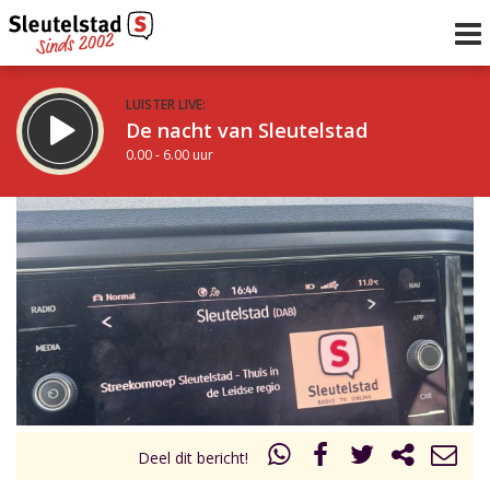
LUISTER LIVE:
De nacht van Sleutelstad
0.00 - 6.00 uur
STRAKS:
De ochtend van Sleutelstad
6.00 - 12.00 uur
uur 1 van 0
Vorig uur
Volgend uur
Inklappen
Deel dit bericht!