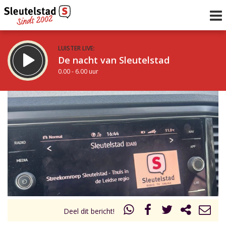
LUISTER LIVE:
De nacht van Sleutelstad
0.00 - 6.00 uur
STRAKS:
De ochtend van Sleutelstad
6.00 - 12.00 uur
uur 1 van 0
Vorig uur
Volgend uur
Inklappen
Deel dit bericht!