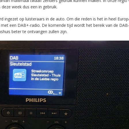
aarvan maximaal twaalf zenders gebruik kunnen maken. In onze regio
s deze week dus een in gebruik.
ingezet op luisteraars in de auto. Om die reden is het in heel Europ
en met een DAB+-radio. De komende tijd wordt het bereik van de DAB
huis beter te ontvangen zullen zijn.