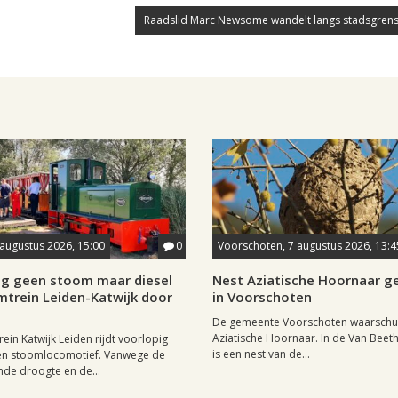
Raadslid Marc Newsome wandelt langs stadsgrens
 augustus 2026, 15:00
0
Voorschoten, 7 augustus 2026, 13:4
ig geen stoom maar diesel
Nest Aziatische Hoornaar 
mtrein Leiden-Katwijk door
in Voorschoten
De gemeente Voorschoten waarschu
Aziatische Hoornaar. In de Van Beet
ein Katwijk Leiden rijdt voorlopig
is een nest van de...
een stoomlocomotief. Vanwege de
de droogte en de...