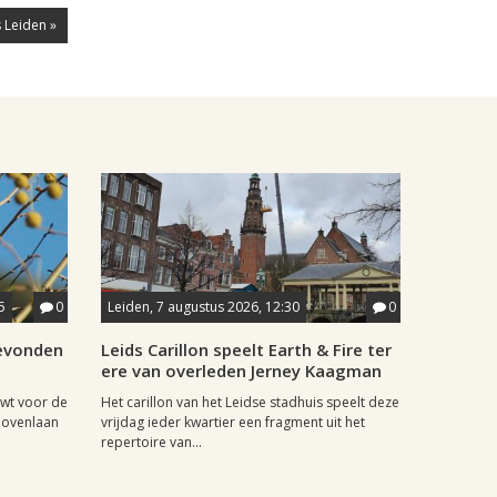
 Leiden »
5
0
Leiden, 7 augustus 2026, 12:30
0
gevonden
Leids Carillon speelt Earth & Fire ter
ere van overleden Jerney Kaagman
wt voor de
Het carillon van het Leidse stadhuis speelt deze
hovenlaan
vrijdag ieder kwartier een fragment uit het
repertoire van...