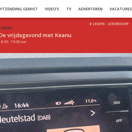
UITZENDING GEMIST
VIDEO’S
TV
ADVERTEREN
VACATURE
LEIDEN
·
LEIDERDORP
·
STRAKS:
De vrijdagavond met Keanu
18.00 - 19.00 uur