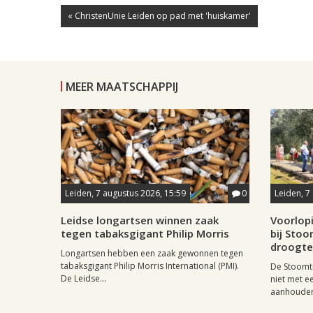
« ChristenUnie Leiden op pad met 'huiskamer'
MEER MAATSCHAPPIJ
Leiden, 7 augustus 2026, 15:59
0
Leiden, 7
Leidse longartsen winnen zaak
Voorlop
tegen tabaksgigant Philip Morris
bij Stoo
droogte
Longartsen hebben een zaak gewonnen tegen
tabaksgigant Philip Morris International (PMI).
De Stoomtr
De Leidse...
niet met 
aanhouden