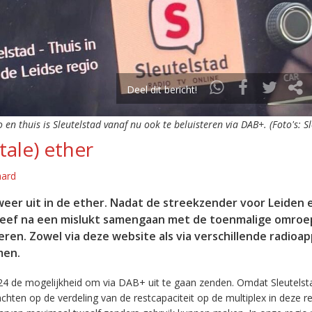
Deel dit bericht!
o en thuis is Sleutelstad vanaf nu ook te beluisteren via DAB+. (Foto's: S
tale) ether
aard
eer uit in de ether. Nadat de streekzender voor Leiden 
leef na een mislukt samengaan met de toenmalige omroep
eren. Zowel via deze website als via verschillende radioa
men.
24 de mogelijkheid om via DAB+ uit te gaan zenden. Omdat Sleutelst
en op de verdeling van de restcapaciteit op de multiplex in deze re