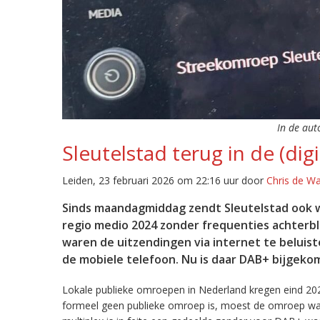
In de aut
Sleutelstad terug in de (digi
Leiden, 23 februari 2026 om 22:16 uur door
Chris de W
Sinds maandagmiddag zendt Sleutelstad ook w
regio medio 2024 zonder frequenties achterb
waren de uitzendingen via internet te beluist
de mobiele telefoon. Nu is daar DAB+ bijgeko
Lokale publieke omroepen in Nederland kregen eind 20
formeel geen publieke omroep is, moest de omroep wacht