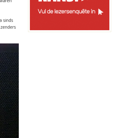
 waren
a sinds
-zenders