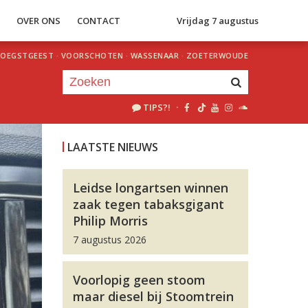
S
OVER ONS
CONTACT
Vrijdag 7 augustus
OEGSTGEEST
·
VOORSCHOTEN
·
WASSENAAR
·
ZOETERWOUDE
TIPS?!
·
Je luistert nu naar
uur 1 van 0
LAATSTE NIEUWS
«
Vorig uur
Volgend uur
»
Leidse longartsen winnen
zaak tegen tabaksgigant
Philip Morris
7 augustus 2026
Voorlopig geen stoom
maar diesel bij Stoomtrein