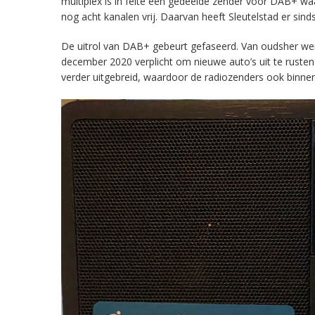
multiplex is in feite een gedeelde zender voor DAB+ w
nog acht kanalen vrij. Daarvan heeft Sleutelstad er sind
De uitrol van DAB+ gebeurt gefaseerd. Van oudsher werd 
december 2020 verplicht om nieuwe auto’s uit te rust
verder uitgebreid, waardoor de radiozenders ook binnens