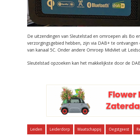
De uitzendingen van Sleutelstad en omroepen als Bo en 
verzorgingsgebied hebben, zijn via DAB+ te ontvangen
van kanaal 5C. Onder andere Omroep Midvliet uit Leids
Sleutelstad opzoeken kan het makkelijkste door de DAB
Leiden
Leiderdorp
Maatschappij
Oegstgeest
R