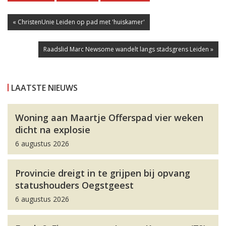
« ChristenUnie Leiden op pad met 'huiskamer'
Raadslid Marc Newsome wandelt langs stadsgrens Leiden »
LAATSTE NIEUWS
Woning aan Maartje Offerspad vier weken
dicht na explosie
6 augustus 2026
Provincie dreigt in te grijpen bij opvang
statushouders Oegstgeest
6 augustus 2026