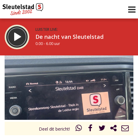
LUISTER LIVE:
De nacht van Sleutelstad
0.00 - 6.00 uur
STRAKS:
De ochtend van Sleutelstad
6.00 - 12.00 uur
uur 1 van 0
Vorig uur
Volgend uur
Inklappen
Deel dit bericht!