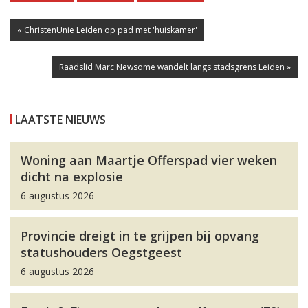
« ChristenUnie Leiden op pad met 'huiskamer'
Raadslid Marc Newsome wandelt langs stadsgrens Leiden »
LAATSTE NIEUWS
Woning aan Maartje Offerspad vier weken
dicht na explosie
6 augustus 2026
Provincie dreigt in te grijpen bij opvang
statushouders Oegstgeest
6 augustus 2026