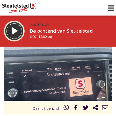
LUISTER LIVE:
De ochtend van Sleutelstad
6.00 - 12.00 uur
STRAKS:
De middag van Sleutelstad
12.00 - 18.00 uur
uur 1 van 0
Vorig uur
Volgend uur
Inklappen
Deel dit bericht!