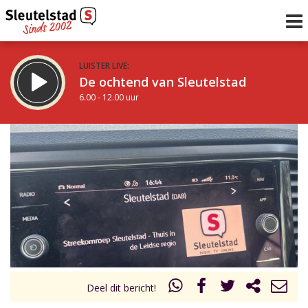
LUISTER LIVE:
De ochtend van Sleutelstad
6.00 - 12.00 uur
STRAKS:
De middag van Sleutelstad
12.00 - 17.00 uur
uur 1 van 0
Vorig uur
Volgend uur
Inklappen
Deel dit bericht!