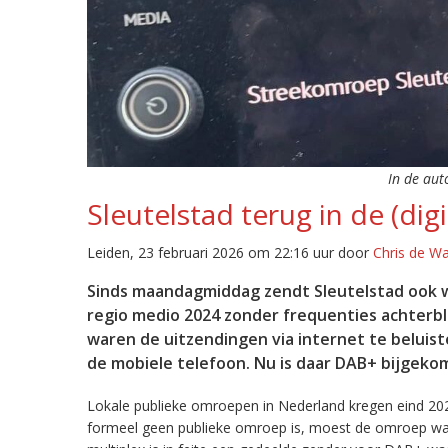
In de aut
Sleutelstad terug in de (digi
Leiden, 23 februari 2026 om 22:16 uur door
Chris de W
Sinds maandagmiddag zendt Sleutelstad ook w
regio medio 2024 zonder frequenties achterb
waren de uitzendingen via internet te beluist
de mobiele telefoon. Nu is daar DAB+ bijgeko
Lokale publieke omroepen in Nederland kregen eind 20
formeel geen publieke omroep is, moest de omroep wacht