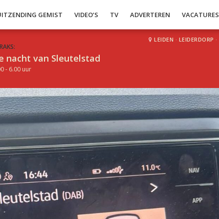
UITZENDING GEMIST
VIDEO’S
TV
ADVERTEREN
VACATURE
LEIDEN
·
LEIDERDORP
·
RAKS:
e nacht van Sleutelstad
0 - 6.00 uur