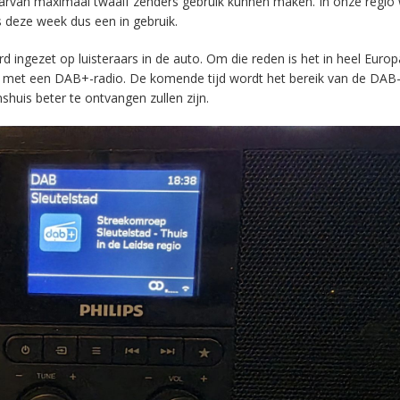
aarvan maximaal twaalf zenders gebruik kunnen maken. In onze regio
s deze week dus een in gebruik.
ingezet op luisteraars in de auto. Om die reden is het in heel Europ
en met een DAB+-radio. De komende tijd wordt het bereik van de DAB
huis beter te ontvangen zullen zijn.