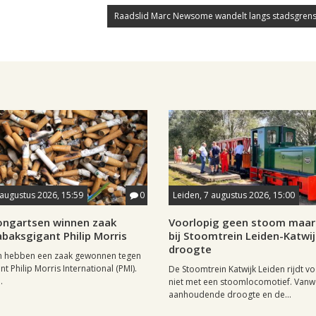
Raadslid Marc Newsome wandelt langs stadsgrens
 augustus 2026, 15:59
0
Leiden, 7 augustus 2026, 15:00
longartsen winnen zaak
Voorlopig geen stoom maar 
baksgigant Philip Morris
bij Stoomtrein Leiden-Katwi
droogte
n hebben een zaak gewonnen tegen
t Philip Morris International (PMI).
De Stoomtrein Katwijk Leiden rijdt v
.
niet met een stoomlocomotief. Van
aanhoudende droogte en de...