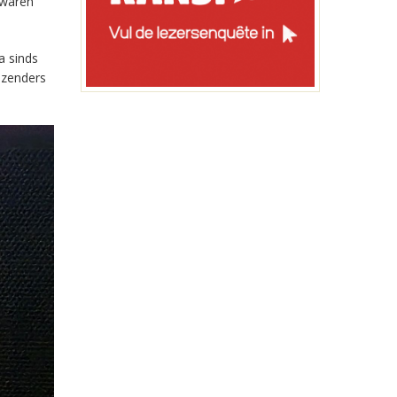
 waren
a sinds
-zenders