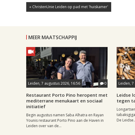
« ChristenUnie Leiden op pad met 'huiskamer'
MEER MAATSCHAPPIJ
Leiden, 7 augustus 2026, 16:56
0
Leiden, 7
Restaurant Porto Pino heropent met
Leidse 
mediterrane menukaart en sociaal
tegen ta
initiatief
Longartse
tabaksgigan
Begin augustus namen Saba Alhatra en Rayan
De Leidse..
Younis restaurant Porto Pino aan de Haven in
Leiden over van de...