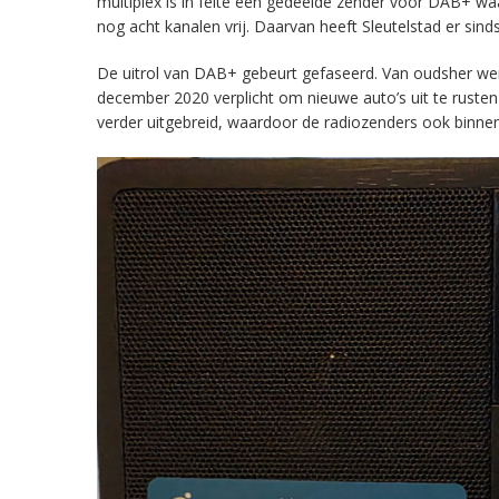
multiplex is in feite een gedeelde zender voor DAB+ w
nog acht kanalen vrij. Daarvan heeft Sleutelstad er sind
De uitrol van DAB+ gebeurt gefaseerd. Van oudsher werd 
december 2020 verplicht om nieuwe auto’s uit te rust
verder uitgebreid, waardoor de radiozenders ook binnens