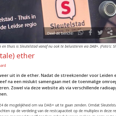
Deel dit bericht!
o en thuis is Sleutelstad vanaf nu ook te beluisteren via DAB+. (Foto's: S
tale) ether
aard
eer uit in de ether. Nadat de streekzender voor Leiden 
leef na een mislukt samengaan met de toenmalige omroep
eren. Zowel via deze website als via verschillende radioa
men.
24 de mogelijkheid om via DAB+ uit te gaan zenden. Omdat Sleutelst
en op de verdeling van de restcapaciteit op de multiplex in deze re