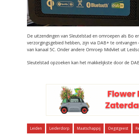
De uitzendingen van Sleutelstad en omroepen als Bo en 
verzorgingsgebied hebben, zijn via DAB+ te ontvangen
van kanaal 5C. Onder andere Omroep Midvliet uit Leids
Sleutelstad opzoeken kan het makkelijkste door de DAB
Leiden
Leiderdorp
Maatschappij
Oegstgeest
R