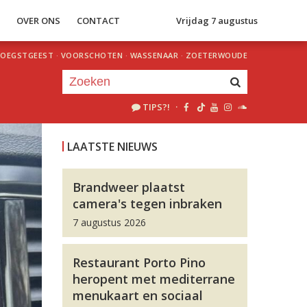
S
OVER ONS
CONTACT
Vrijdag 7 augustus
OEGSTGEEST
·
VOORSCHOTEN
·
WASSENAAR
·
ZOETERWOUDE
TIPS?!
·
Je luistert nu naar
uur 1 van 0
LAATSTE NIEUWS
«
Vorig uur
Volgend uur
»
Brandweer plaatst
camera's tegen inbraken
7 augustus 2026
Restaurant Porto Pino
heropent met mediterrane
menukaart en sociaal