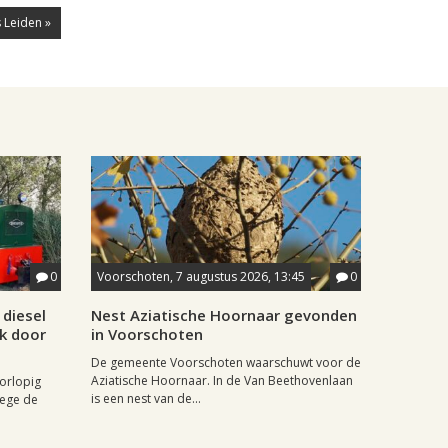
 Leiden »
0
Voorschoten, 7 augustus 2026, 13:45
0
diesel
Nest Aziatische Hoornaar gevonden
jk door
in Voorschoten
De gemeente Voorschoten waarschuwt voor de
Aziatische Hoornaar. In de Van Beethovenlaan
oorlopig
is een nest van de...
wege de