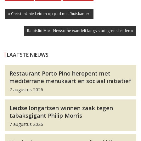
« ChristenUnie Leiden op pad met 'huiskamer'
Raadslid Marc Newsome wandelt langs stadsgrens Leiden »
LAATSTE NIEUWS
Restaurant Porto Pino heropent met
mediterrane menukaart en sociaal initiatief
7 augustus 2026
Leidse longartsen winnen zaak tegen
tabaksgigant Philip Morris
7 augustus 2026