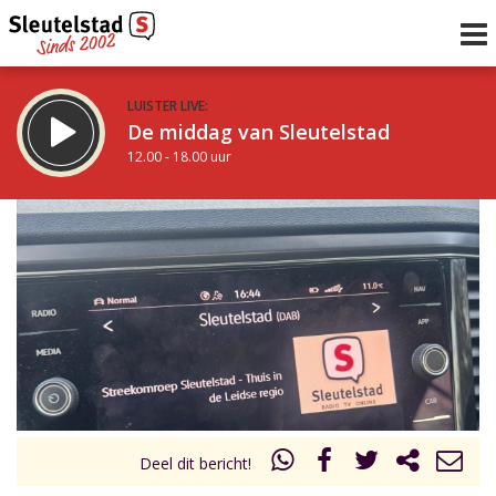
LUISTER LIVE:
De middag van Sleutelstad
12.00 - 18.00 uur
STRAKS:
De vrijdagavond met Keanu
18.00 - 19.00 uur
uur 1 van 0
Vorig uur
Volgend uur
Inklappen
Deel dit bericht!