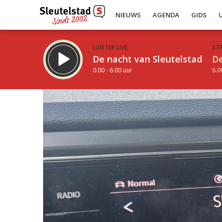
NIEUWS
AGENDA
GIDS
LUISTER LIVE:
ST
De nacht van Sleutelstad
De
0.00 - 6.00 uur
6.0
Inklappen