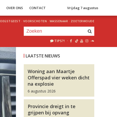
S
OVER ONS
CONTACT
Vrijdag 7 augustus
OEGSTGEEST
·
VOORSCHOTEN
·
WASSENAAR
·
ZOETERWOUDE
TIPS?!
·
Je luistert nu naar
uur 1 van 0
LAATSTE NIEUWS
«
Vorig uur
Volgend uur
»
Woning aan Maartje
Offerspad vier weken dicht
na explosie
6 augustus 2026
Provincie dreigt in te
grijpen bij opvang