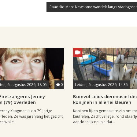
Raadslid Marc Newsome wandelt langs stadsgrens
en, 6 augustus 2026, 18:05
0
Leiden, 6 augustus 2026, 14:35
Fire-zangeres Jerney
Bomvol Leids dierenasiel dee
 (79) overleden
konijnen in allerlei kleuren
erney Kaagman is op 79-jarige
Konijnen lijken gemaakt te zijn om m
erleden. Ze was jarenlang het gezicht
knuffelen. Zacht velletje, rond staartj
esvolle...
aandoenlijk neusje dat...