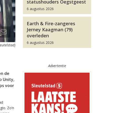
statushouders Oegstgeest
6 augustus 2026
Earth & Fire-zangeres
Jerney Kaagman (79)
overleden
6 augustus 2026
leutelstad)
Advertentie
en de
 Unity,
pps voor
ad
gio. Zo’n