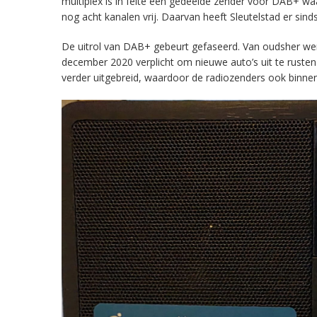
multiplex is in feite een gedeelde zender voor DAB+ w
nog acht kanalen vrij. Daarvan heeft Sleutelstad er sind
De uitrol van DAB+ gebeurt gefaseerd. Van oudsher werd 
december 2020 verplicht om nieuwe auto’s uit te rust
verder uitgebreid, waardoor de radiozenders ook binnens