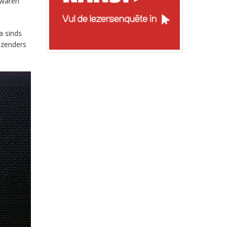
 waren
a sinds
-zenders