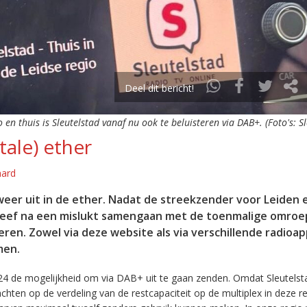
Deel dit bericht!
o en thuis is Sleutelstad vanaf nu ook te beluisteren via DAB+. (Foto's: S
tale) ether
aard
eer uit in de ether. Nadat de streekzender voor Leiden 
leef na een mislukt samengaan met de toenmalige omroep
eren. Zowel via deze website als via verschillende radioa
men.
24 de mogelijkheid om via DAB+ uit te gaan zenden. Omdat Sleutelst
en op de verdeling van de restcapaciteit op de multiplex in deze re