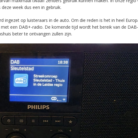
aarvan maximaal twaalf zenders gebruik kunnen maken. In onze regio
s deze week dus een in gebruik.
ingezet op luisteraars in de auto. Om die reden is het in heel Europ
en met een DAB+-radio. De komende tijd wordt het bereik van de DAB
huis beter te ontvangen zullen zijn.