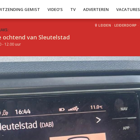
UITZENDING GEMIST
VIDEO’S
TV
ADVERTEREN
VACATURE
LEIDEN
·
LEIDERDORP
·
RAKS:
 ochtend van Sleutelstad
0 - 12.00 uur