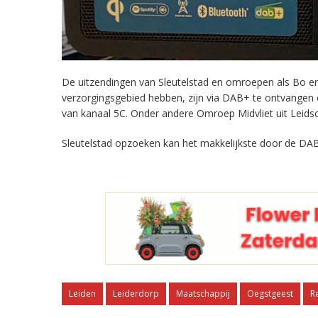
De uitzendingen van Sleutelstad en omroepen als Bo en 
verzorgingsgebied hebben, zijn via DAB+ te ontvangen
van kanaal 5C. Onder andere Omroep Midvliet uit Leids
Sleutelstad opzoeken kan het makkelijkste door de DAB
Leiden
Leiderdorp
Maatschappij
Oegstgeest
R