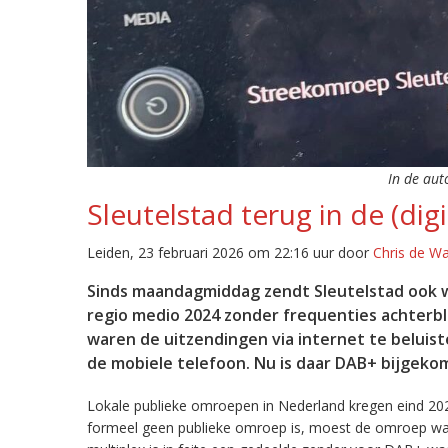
In de aut
Sleutelstad terug in de (digi
Leiden, 23 februari 2026 om 22:16 uur door
Chris de W
Sinds maandagmiddag zendt Sleutelstad ook w
regio medio 2024 zonder frequenties achterb
waren de uitzendingen via internet te beluist
de mobiele telefoon. Nu is daar DAB+ bijgeko
Lokale publieke omroepen in Nederland kregen eind 20
formeel geen publieke omroep is, moest de omroep wacht