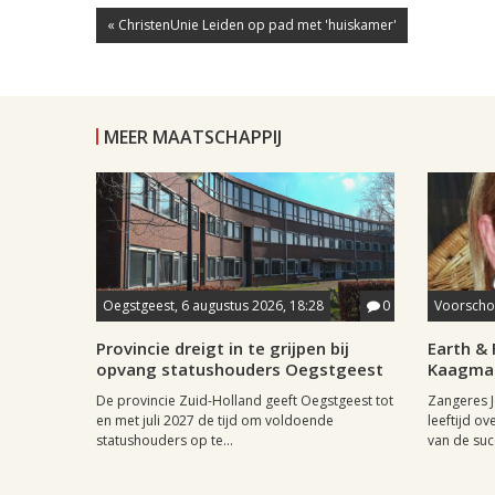
« ChristenUnie Leiden op pad met 'huiskamer'
MEER MAATSCHAPPIJ
Oegstgeest, 6 augustus 2026, 18:28
0
Voorschot
Provincie dreigt in te grijpen bij
Earth & 
opvang statushouders Oegstgeest
Kaagman
De provincie Zuid-Holland geeft Oegstgeest tot
Zangeres J
en met juli 2027 de tijd om voldoende
leeftijd ov
statushouders op te...
van de succ