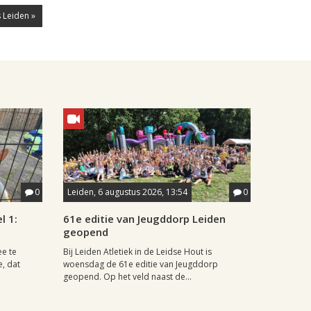
 Leiden »
0
Leiden, 6 augustus 2026, 13:54
0
l 1:
61e editie van Jeugddorp Leiden
geopend
ee te
Bij Leiden Atletiek in de Leidse Hout is
e, dat
woensdag de 61e editie van Jeugddorp
geopend. Op het veld naast de...