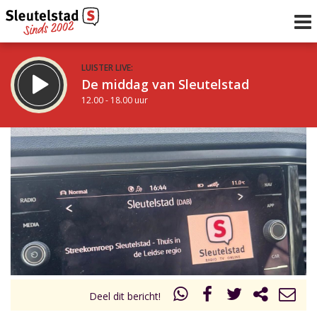
LUISTER LIVE:
De middag van Sleutelstad
12.00 - 18.00 uur
STRAKS:
De avond van Sleutelstad
18.00 - 19.00 uur
uur 1 van 0
Vorig uur
Volgend uur
Inklappen
Deel dit bericht!