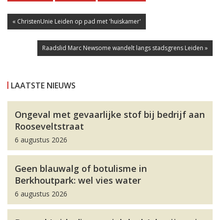
« ChristenUnie Leiden op pad met 'huiskamer'
Raadslid Marc Newsome wandelt langs stadsgrens Leiden »
LAATSTE NIEUWS
Ongeval met gevaarlijke stof bij bedrijf aan
Rooseveltstraat
6 augustus 2026
Geen blauwalg of botulisme in
Berkhoutpark: wel vies water
6 augustus 2026