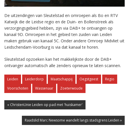
De uitzendingen van Sleutelstad en omroepen als Bo en RTV
Katwijk die de Leidse regio en de Duin- en Bollenstreek als
verzorgingsgebied hebben, zijn via DAB+ te ontvangen op
kanaal 9D. Omroepen in het gebied ten zuiden van Leiden
maken gebruik van kanaal 5C. Onder andere Omroep Midvliet uit
Leidschendam-Voorburg is via dat kanaal te horen.
Sleutelstad opzoeken kan het makkelijkste door de DAB+
ontvanger automatisch alle zenders opnieuw te laten scannen.
Leiden
Leiderdorp
Maatschappij
Oegstgeest
Regio
Voorschoten
Wassenaar
Zoeterwoude
« ChristenUnie Leiden op pad met 'huiskamer'
Raadslid Marc Newsome wandelt langs stadsgrens Leiden »