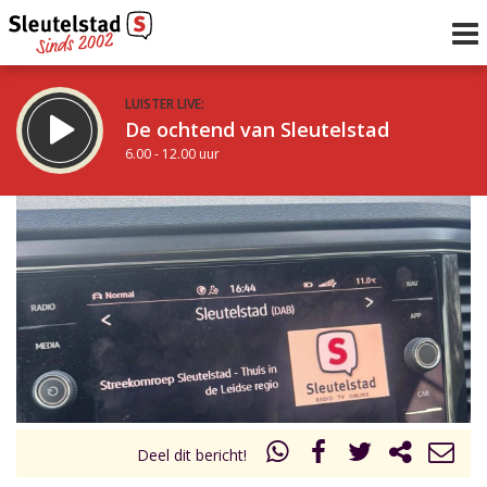
LUISTER LIVE:
De ochtend van Sleutelstad
6.00 - 12.00 uur
STRAKS:
De middag van Sleutelstad
12.00 - 19.00 uur
uur 1 van 0
Vorig uur
Volgend uur
Inklappen
Deel dit bericht!