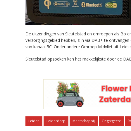
De uitzendingen van Sleutelstad en omroepen als Bo en 
verzorgingsgebied hebben, zijn via DAB+ te ontvangen
van kanaal 5C. Onder andere Omroep Midvliet uit Leids
Sleutelstad opzoeken kan het makkelijkste door de DAB
Leiden
Leiderdorp
Maatschappij
Oegstgeest
R