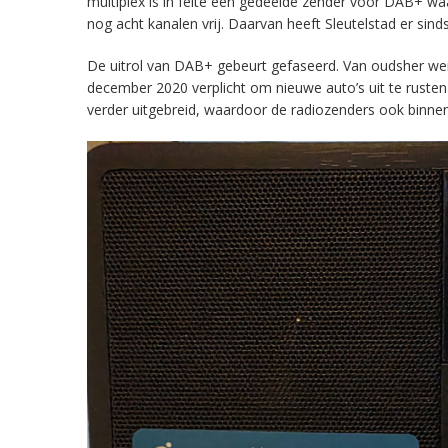
multiplex is in feite een gedeelde zender voor DAB+ w
nog acht kanalen vrij. Daarvan heeft Sleutelstad er sind
De uitrol van DAB+ gebeurt gefaseerd. Van oudsher werd 
december 2020 verplicht om nieuwe auto’s uit te rust
verder uitgebreid, waardoor de radiozenders ook binnens