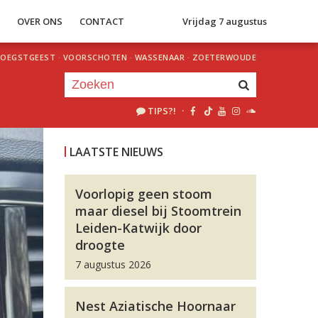
S
OVER ONS
CONTACT
Vrijdag 7 augustus
OEGSTGEEST
·
VOORSCHOTEN
·
WASSENAAR
·
ZOETERWOUDE
TIPS?!
·
Je luistert nu naar
uur 1 van 0
LAATSTE NIEUWS
«
Vorig uur
Volgend uur
»
Voorlopig geen stoom
maar diesel bij Stoomtrein
Leiden-Katwijk door
droogte
7 augustus 2026
Nest Aziatische Hoornaar