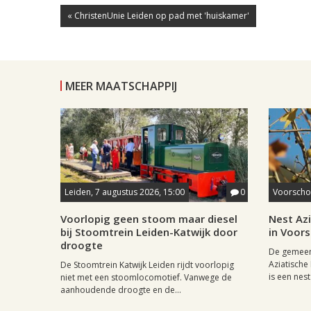
« ChristenUnie Leiden op pad met 'huiskamer'
MEER MAATSCHAPPIJ
Leiden, 7 augustus 2026, 15:00
0
Voorschot
Voorlopig geen stoom maar diesel
Nest Az
bij Stoomtrein Leiden-Katwijk door
in Voor
droogte
De gemeen
Aziatische
De Stoomtrein Katwijk Leiden rijdt voorlopig
is een nest
niet met een stoomlocomotief. Vanwege de
aanhoudende droogte en de...