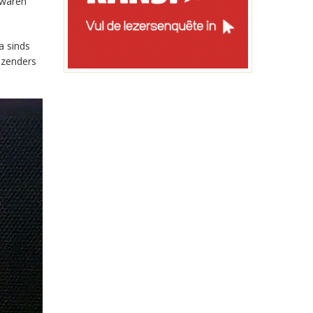
 waren
a sinds
-zenders