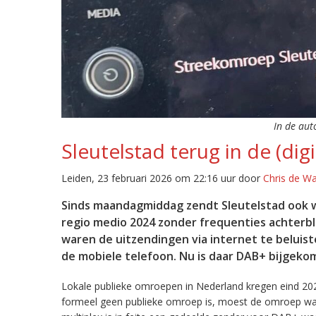
In de aut
Sleutelstad terug in de (digi
Leiden, 23 februari 2026 om 22:16 uur door
Chris de W
Sinds maandagmiddag zendt Sleutelstad ook w
regio medio 2024 zonder frequenties achterb
waren de uitzendingen via internet te beluist
de mobiele telefoon. Nu is daar DAB+ bijgeko
Lokale publieke omroepen in Nederland kregen eind 20
formeel geen publieke omroep is, moest de omroep wacht