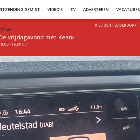
UITZENDING GEMIST
VIDEO’S
TV
ADVERTEREN
VACATURE
LEIDEN
·
LEIDERDORP
·
STRAKS:
De vrijdagavond met Keanu
18.00 - 19.00 uur