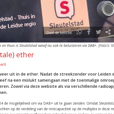
Deel dit bericht!
o en thuis is Sleutelstad vanaf nu ook te beluisteren via DAB+. (Foto's: S
tale) ether
aard
eer uit in de ether. Nadat de streekzender voor Leiden 
leef na een mislukt samengaan met de toenmalige omroep
eren. Zowel via deze website als via verschillende radioa
men.
24 de mogelijkheid om via DAB+ uit te gaan zenden. Omdat Sleutelst
en op de verdeling van de restcapaciteit op de multiplex in deze re