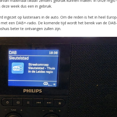
aarvan maximaal twaalf zenders gebruik kunnen maken. In onze regio
s deze week dus een in gebruik.
ingezet op luisteraars in de auto. Om die reden is het in heel Europ
en met een DAB+-radio. De komende tijd wordt het bereik van de DAB
huis beter te ontvangen zullen zijn.