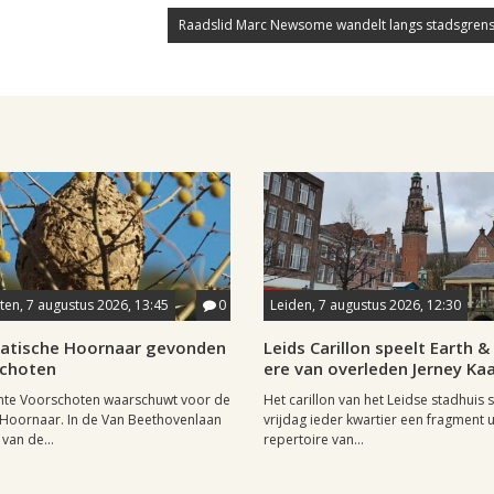
Raadslid Marc Newsome wandelt langs stadsgrens
en, 7 augustus 2026, 13:45
0
Leiden, 7 augustus 2026, 12:30
iatische Hoornaar gevonden
Leids Carillon speelt Earth & 
schoten
ere van overleden Jerney K
te Voorschoten waarschuwt voor de
Het carillon van het Leidse stadhuis 
 Hoornaar. In de Van Beethovenlaan
vrijdag ieder kwartier een fragment u
 van de...
repertoire van...