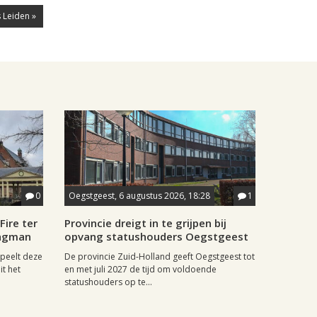
 Leiden »
0
Oegstgeest, 6 augustus 2026, 18:28
1
Fire ter
Provincie dreigt in te grijpen bij
aagman
opvang statushouders Oegstgeest
speelt deze
De provincie Zuid-Holland geeft Oegstgeest tot
it het
en met juli 2027 de tijd om voldoende
statushouders op te...