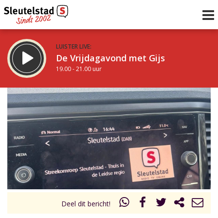
LUISTER LIVE:
De Vrijdagavond met Gijs
19.00 - 21.00 uur
STRAKS:
De avond van Sleutelstad
21.00 - 0.00 uur
uur 1 van 0
Vorig uur
Volgend uur
Inklappen
Deel dit bericht!