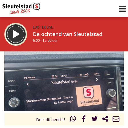
LUISTER LIVE:
De ochtend van Sleutelstad
6.00 - 12.00 uur
STRAKS:
De middag van Sleutelstad
12.00 - 18.00 uur
uur 1 van 0
Vorig uur
Volgend uur
Inklappen
Deel dit bericht!