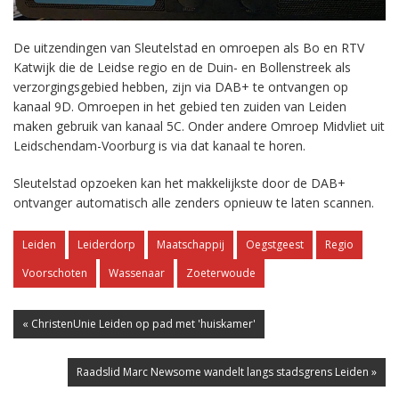
De uitzendingen van Sleutelstad en omroepen als Bo en RTV
Katwijk die de Leidse regio en de Duin- en Bollenstreek als
verzorgingsgebied hebben, zijn via DAB+ te ontvangen op
kanaal 9D. Omroepen in het gebied ten zuiden van Leiden
maken gebruik van kanaal 5C. Onder andere Omroep Midvliet uit
Leidschendam-Voorburg is via dat kanaal te horen.
Sleutelstad opzoeken kan het makkelijkste door de DAB+
ontvanger automatisch alle zenders opnieuw te laten scannen.
Leiden
Leiderdorp
Maatschappij
Oegstgeest
Regio
Voorschoten
Wassenaar
Zoeterwoude
« ChristenUnie Leiden op pad met 'huiskamer'
Raadslid Marc Newsome wandelt langs stadsgrens Leiden »