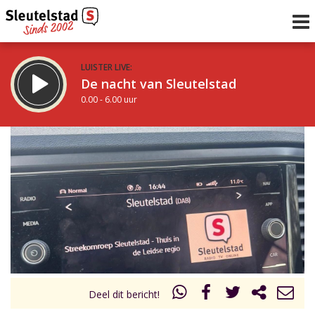
LUISTER LIVE:
De nacht van Sleutelstad
0.00 - 6.00 uur
STRAKS:
De ochtend van Sleutelstad
6.00 - 12.00 uur
uur 1 van 0
Vorig uur
Volgend uur
Inklappen
Deel dit bericht!