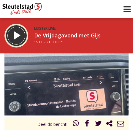
LUISTER LIVE:
De Vrijdagavond met Gijs
19.00 - 21.00 uur
STRAKS:
De avond van Sleutelstad
21.00 - 0.00 uur
uur 1 van 0
Vorig uur
Volgend uur
Inklappen
Deel dit bericht!