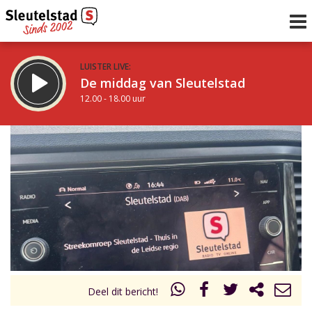
LUISTER LIVE:
De middag van Sleutelstad
12.00 - 18.00 uur
STRAKS:
De avond van Sleutelstad
18.00 - 21.00 uur
uur 1 van 0
Vorig uur
Volgend uur
Inklappen
Deel dit bericht!