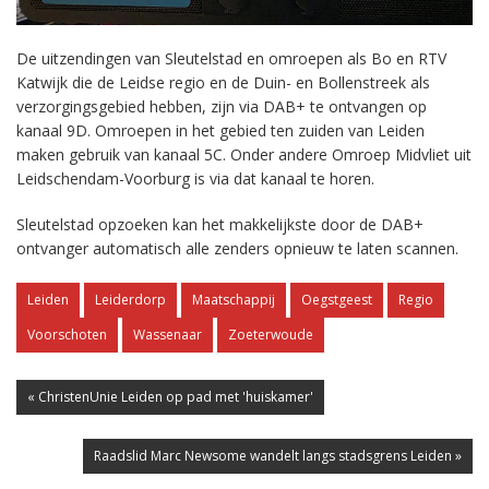
De uitzendingen van Sleutelstad en omroepen als Bo en RTV
Katwijk die de Leidse regio en de Duin- en Bollenstreek als
verzorgingsgebied hebben, zijn via DAB+ te ontvangen op
kanaal 9D. Omroepen in het gebied ten zuiden van Leiden
maken gebruik van kanaal 5C. Onder andere Omroep Midvliet uit
Leidschendam-Voorburg is via dat kanaal te horen.
Sleutelstad opzoeken kan het makkelijkste door de DAB+
ontvanger automatisch alle zenders opnieuw te laten scannen.
Leiden
Leiderdorp
Maatschappij
Oegstgeest
Regio
Voorschoten
Wassenaar
Zoeterwoude
« ChristenUnie Leiden op pad met 'huiskamer'
Raadslid Marc Newsome wandelt langs stadsgrens Leiden »