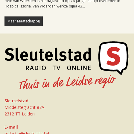
Hein van Woerden is zondagavond op 76-jarige leeftijd overleden in
Hospice Issoria. Van Woerden werkte bijna 43...
Meer Maatschappij
Sleutelstad
Middelstegracht 87A
2312 TT Leiden
E-mail
redactie@sleutelstad.nl