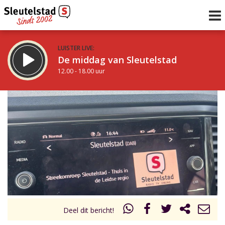
LUISTER LIVE:
De middag van Sleutelstad
12.00 - 18.00 uur
STRAKS:
De vrijdagavond met Keanu
18.00 - 19.00 uur
uur 1 van 0
Vorig uur
Volgend uur
Inklappen
Deel dit bericht!