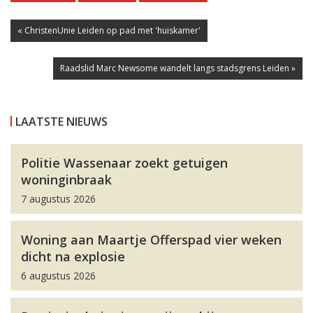
« ChristenUnie Leiden op pad met 'huiskamer'
Raadslid Marc Newsome wandelt langs stadsgrens Leiden »
LAATSTE NIEUWS
Politie Wassenaar zoekt getuigen
woninginbraak
7 augustus 2026
Woning aan Maartje Offerspad vier weken
dicht na explosie
6 augustus 2026