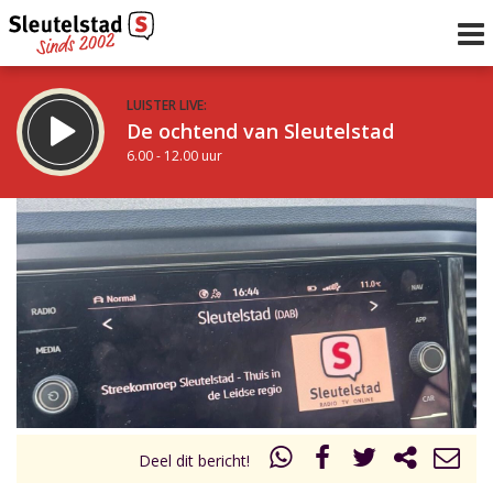
LUISTER LIVE:
De ochtend van Sleutelstad
6.00 - 12.00 uur
STRAKS:
De middag van Sleutelstad
12.00 - 18.00 uur
uur 1 van 0
Vorig uur
Volgend uur
Inklappen
Deel dit bericht!