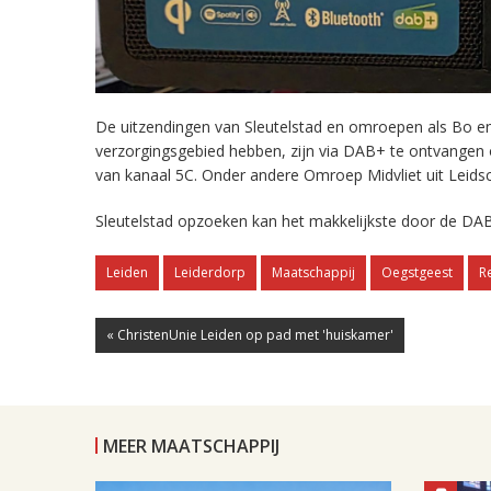
De uitzendingen van Sleutelstad en omroepen als Bo en 
verzorgingsgebied hebben, zijn via DAB+ te ontvangen
van kanaal 5C. Onder andere Omroep Midvliet uit Leids
Sleutelstad opzoeken kan het makkelijkste door de DAB
Leiden
Leiderdorp
Maatschappij
Oegstgeest
R
« ChristenUnie Leiden op pad met 'huiskamer'
MEER MAATSCHAPPIJ