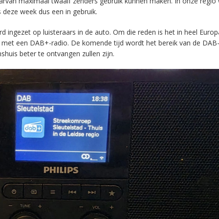
aarvan maximaal twaalf zenders gebruik kunnen maken. In onze regio
s deze week dus een in gebruik.
ingezet op luisteraars in de auto. Om die reden is het in heel Europ
en met een DAB+-radio. De komende tijd wordt het bereik van de DAB
huis beter te ontvangen zullen zijn.