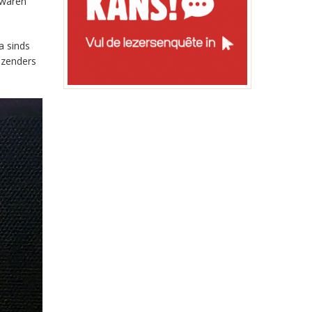
 waren
a sinds
-zenders