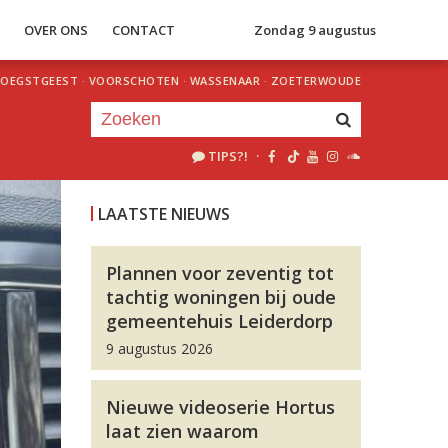
S
OVER ONS
CONTACT
Zondag 9 augustus
OEGSTGEEST
·
VOORSCHOTEN
·
WASSENAAR
·
ZOETERWOUDE
TIPS?!
·
Je luistert nu naar
uur 1 van 0
LAATSTE NIEUWS
«
Vorig uur
Volgend uur
»
Plannen voor zeventig tot
tachtig woningen bij oude
gemeentehuis Leiderdorp
9 augustus 2026
Nieuwe videoserie Hortus
laat zien waarom