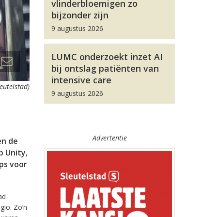
vlinderbloemigen zo
bijzonder zijn
9 augustus 2026
LUMC onderzoekt inzet AI
bij ontslag patiënten van
intensive care
leutelstad)
9 augustus 2026
Advertentie
en de
 Unity,
pps voor
ad
gio. Zo’n