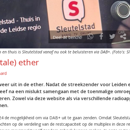
Deel dit bericht!
o en thuis is Sleutelstad vanaf nu ook te beluisteren via DAB+. (Foto's: S
tale) ether
aard
eer uit in de ether. Nadat de streekzender voor Leiden 
leef na een mislukt samengaan met de toenmalige omroep
eren. Zowel via deze website als via verschillende radioa
men.
24 de mogelijkheid om via DAB+ uit te gaan zenden. Omdat Sleutelst
en op de verdeling van de restcapaciteit op de multiplex in deze re