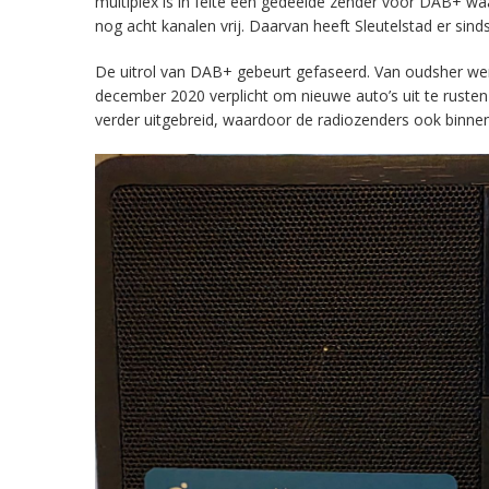
multiplex is in feite een gedeelde zender voor DAB+ w
nog acht kanalen vrij. Daarvan heeft Sleutelstad er sind
De uitrol van DAB+ gebeurt gefaseerd. Van oudsher werd 
december 2020 verplicht om nieuwe auto’s uit te rust
verder uitgebreid, waardoor de radiozenders ook binnens