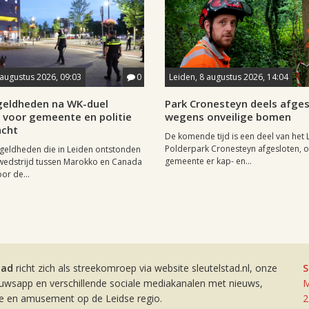
 augustus 2026, 09:03
0
Leiden, 8 augustus 2026, 14:04
eldheden na WK-duel
Park Cronesteyn deels afge
voor gemeente en politie
wegens onveilige bomen
cht
De komende tijd is een deel van het 
Polderpark Cronesteyn afgesloten, 
geldheden die in Leiden ontstonden
gemeente er kap- en...
wedstrijd tussen Marokko en Canada
or de...
tad
richt zich als streekomroep via website sleutelstad.nl, onze
S
euwsapp en verschillende sociale mediakanalen met nieuws,
M
ie en amusement op de Leidse regio.
2