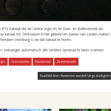
RTV Katwijk die de Leidse regio en de Duin- en Bollenstreek als
 op kanaal 9D. Omroepen in het gebied ten zuiden van Leiden maken 
chendam-Voorburg is via dat kanaal te horen.
+ ontvanger automatisch alle zenders opnieuw te laten scannen.
egio
Voorschoten
Wassenaar
Zoeterwoude
Raadslid Marc Newsome wandelt langs stadsgrens