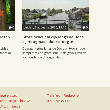
0
Leiden, 8 augustus 2026, 13:16
0
sloten
Grote scheur in dijk langs de Does
bij Hoogmade door droogte
Leidse
De waterkering langs de Does bij Hoogmade
omdat de
kampt met een grote scheur als gevolg van de
aanhoudende droogte. Het...
leutelstad
Telefoon Redactie
iddelstegracht 87A
071 - 5235907
312 TT Leiden