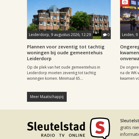
Leiderdorp, 9 augustus 2026, 12:29
0
Leiden, 9
Plannen voor zeventig tot tachtig
Ongereg
woningen bij oude gemeentehuis
kwamen 
Leiderdorp
onverwa
Op de plek van het oude gemeentehuis in
De ongere
Leiderdorp moeten zeventig tot tachtig
na de WK-
woningen komen. Minimaal 65...
kwamen vo
Meer Maatschappij
Sleutels
gratis ni
informat