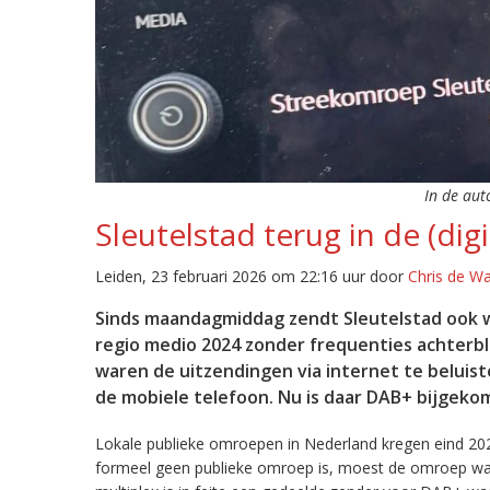
In de aut
Sleutelstad terug in de (digi
Leiden, 23 februari 2026 om 22:16 uur door
Chris de W
Sinds maandagmiddag zendt Sleutelstad ook w
regio medio 2024 zonder frequenties achterb
waren de uitzendingen via internet te beluist
de mobiele telefoon. Nu is daar DAB+ bijgeko
Lokale publieke omroepen in Nederland kregen eind 20
formeel geen publieke omroep is, moest de omroep wacht