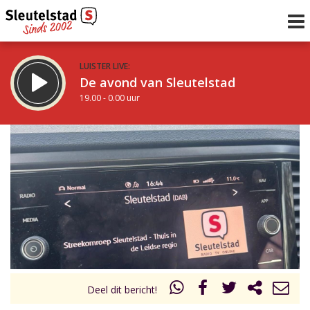
LUISTER LIVE:
De avond van Sleutelstad
19.00 - 0.00 uur
STRAKS:
De nacht van Sleutelstad
0.00 - 6.00 uur
uur 1 van 0
Vorig uur
Volgend uur
Inklappen
Deel dit bericht!