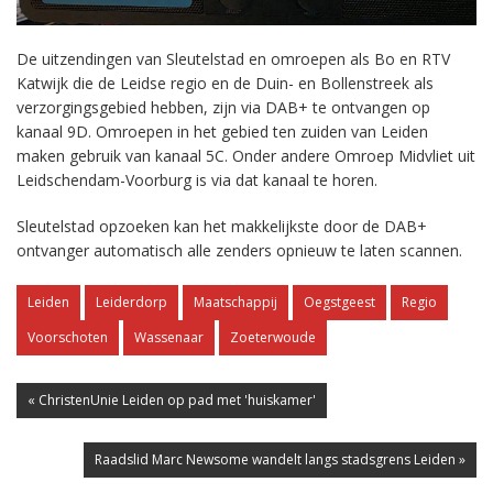
De uitzendingen van Sleutelstad en omroepen als Bo en RTV
Katwijk die de Leidse regio en de Duin- en Bollenstreek als
verzorgingsgebied hebben, zijn via DAB+ te ontvangen op
kanaal 9D. Omroepen in het gebied ten zuiden van Leiden
maken gebruik van kanaal 5C. Onder andere Omroep Midvliet uit
Leidschendam-Voorburg is via dat kanaal te horen.
Sleutelstad opzoeken kan het makkelijkste door de DAB+
ontvanger automatisch alle zenders opnieuw te laten scannen.
Leiden
Leiderdorp
Maatschappij
Oegstgeest
Regio
Voorschoten
Wassenaar
Zoeterwoude
« ChristenUnie Leiden op pad met 'huiskamer'
Raadslid Marc Newsome wandelt langs stadsgrens Leiden »