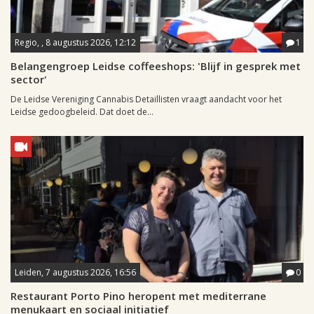
Regio, , 8 augustus 2026, 12:12
1
Belangengroep Leidse coffeeshops: 'Blijf in gesprek met
sector'
De Leidse Vereniging Cannabis Detaillisten vraagt aandacht voor het
Leidse gedoogbeleid. Dat doet de...
Leiden, 7 augustus 2026, 16:56
0
Restaurant Porto Pino heropent met mediterrane
menukaart en sociaal initiatief