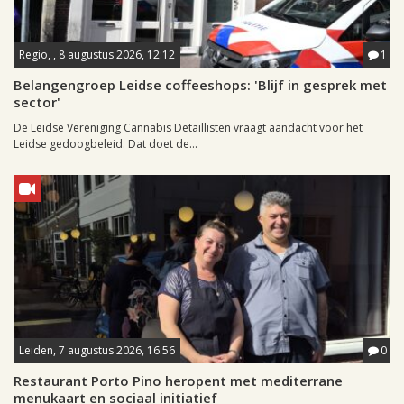
Regio, , 8 augustus 2026, 12:12
1
Belangengroep Leidse coffeeshops: 'Blijf in gesprek met
sector'
De Leidse Vereniging Cannabis Detaillisten vraagt aandacht voor het
Leidse gedoogbeleid. Dat doet de...
Leiden, 7 augustus 2026, 16:56
0
Restaurant Porto Pino heropent met mediterrane
menukaart en sociaal initiatief