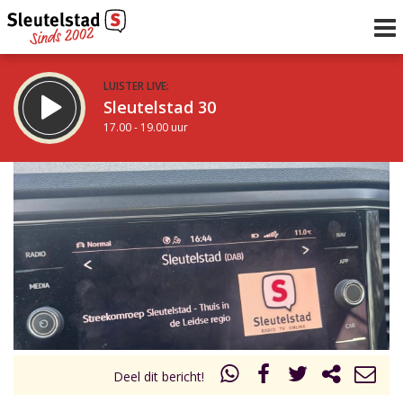
LUISTER LIVE:
Sleutelstad 30
17.00 - 19.00 uur
STRAKS:
De avond van Sleutelstad
19.00 - 0.00 uur
uur 1 van 0
Vorig uur
Volgend uur
Inklappen
Deel dit bericht!