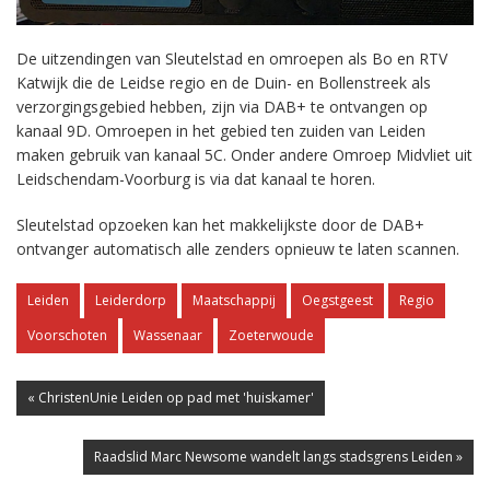
De uitzendingen van Sleutelstad en omroepen als Bo en RTV
Katwijk die de Leidse regio en de Duin- en Bollenstreek als
verzorgingsgebied hebben, zijn via DAB+ te ontvangen op
kanaal 9D. Omroepen in het gebied ten zuiden van Leiden
maken gebruik van kanaal 5C. Onder andere Omroep Midvliet uit
Leidschendam-Voorburg is via dat kanaal te horen.
Sleutelstad opzoeken kan het makkelijkste door de DAB+
ontvanger automatisch alle zenders opnieuw te laten scannen.
Leiden
Leiderdorp
Maatschappij
Oegstgeest
Regio
Voorschoten
Wassenaar
Zoeterwoude
« ChristenUnie Leiden op pad met 'huiskamer'
Raadslid Marc Newsome wandelt langs stadsgrens Leiden »