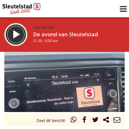
LUISTER LIVE:
De avond van Sleutelstad
21.00 - 0.00 uur
STRAKS:
De nacht van Sleutelstad
0.00 - 6.00 uur
uur 1 van 0
Vorig uur
Volgend uur
Inklappen
Deel dit bericht!