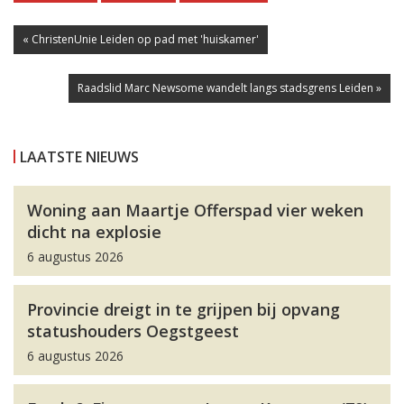
« ChristenUnie Leiden op pad met 'huiskamer'
Raadslid Marc Newsome wandelt langs stadsgrens Leiden »
LAATSTE NIEUWS
Woning aan Maartje Offerspad vier weken
dicht na explosie
6 augustus 2026
Provincie dreigt in te grijpen bij opvang
statushouders Oegstgeest
6 augustus 2026