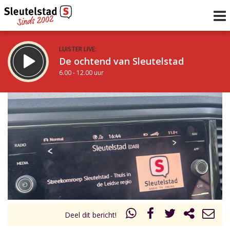
LUISTER LIVE:
De ochtend van Sleutelstad
6.00 - 12.00 uur
STRAKS:
De middag van Sleutelstad
12.00 - 19.00 uur
uur 1 van 0
Vorig uur
Volgend uur
Inklappen
Deel dit bericht!