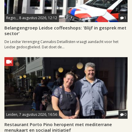
Regio, , 8 augustus 2026, 12:12
1
Belangengroep Leidse coffeeshops: 'Blijf in gesprek met
sector'
De Leidse Vereniging Cannabis Detaillisten vraagt aandacht voor het
Leidse gedoogbeleid. Dat doet de...
Leiden, 7 augustus 2026, 16:56
0
Restaurant Porto Pino heropent met mediterrane
menukaart en sociaal initiatief