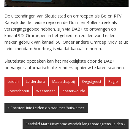
De uitzendingen van Sleutelstad en omroepen als Bo en RTV
Katwijk die de Leidse regio en de Duin- en Bollenstreek als
verzorgingsgebied hebben, zijn via DAB+ te ontvangen op
kanaal 9D. Omroepen in het gebied ten zuiden van Leiden
maken gebruik van kanaal 5C. Onder andere Omroep Midvliet uit
Leidschendam-Voorburg is via dat kanaal te horen.
Sleutelstad opzoeken kan het makkelijkste door de DAB+
ontvanger automatisch alle zenders opnieuw te laten scannen.
Leiden
Leiderdorp
Maatschappij
Oegstgeest
Regio
Voorschoten
Wassenaar
Zoeterwoude
« ChristenUnie Leiden op pad met 'huiskamer'
Raadslid Marc Newsome wandelt langs stadsgrens Leiden »