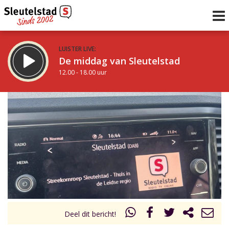
LUISTER LIVE:
De middag van Sleutelstad
12.00 - 18.00 uur
STRAKS:
De avond van Sleutelstad
18.00 - 19.00 uur
uur 1 van 0
Vorig uur
Volgend uur
Inklappen
Deel dit bericht!