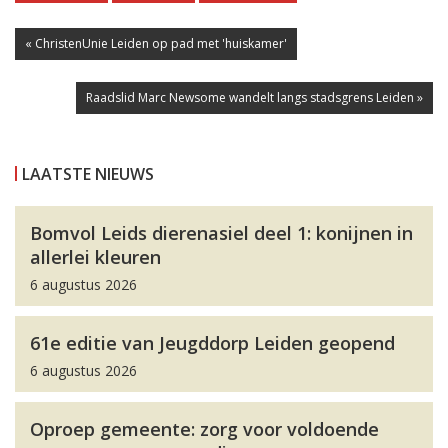
« ChristenUnie Leiden op pad met 'huiskamer'
Raadslid Marc Newsome wandelt langs stadsgrens Leiden »
LAATSTE NIEUWS
Bomvol Leids dierenasiel deel 1: konijnen in
allerlei kleuren
6 augustus 2026
61e editie van Jeugddorp Leiden geopend
6 augustus 2026
Oproep gemeente: zorg voor voldoende