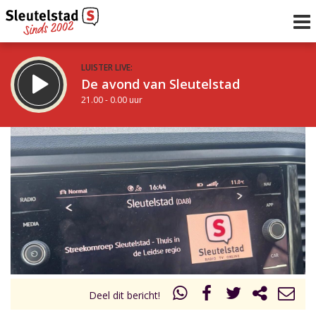
LUISTER LIVE:
De avond van Sleutelstad
21.00 - 0.00 uur
STRAKS:
De nacht van Sleutelstad
0.00 - 6.00 uur
uur 1 van 0
Vorig uur
Volgend uur
Inklappen
Deel dit bericht!