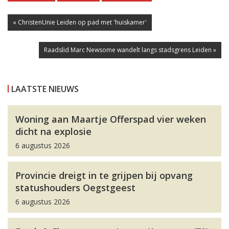
« ChristenUnie Leiden op pad met 'huiskamer'
Raadslid Marc Newsome wandelt langs stadsgrens Leiden »
LAATSTE NIEUWS
Woning aan Maartje Offerspad vier weken
dicht na explosie
6 augustus 2026
Provincie dreigt in te grijpen bij opvang
statushouders Oegstgeest
6 augustus 2026