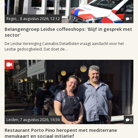
Regio, , 8 augustus 2026, 12:12
1
Belangengroep Leidse coffeeshops: 'Blijf in gesprek met
sector'
De Leidse Vereniging Cannabis Detaillisten vraagt aandacht voor het
Leidse gedoogbeleid. Dat doet de...
Leiden, 7 augustus 2026, 16:56
0
Restaurant Porto Pino heropent met mediterrane
menukaart en sociaal initiatief