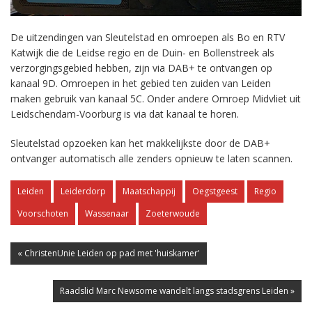
De uitzendingen van Sleutelstad en omroepen als Bo en RTV
Katwijk die de Leidse regio en de Duin- en Bollenstreek als
verzorgingsgebied hebben, zijn via DAB+ te ontvangen op
kanaal 9D. Omroepen in het gebied ten zuiden van Leiden
maken gebruik van kanaal 5C. Onder andere Omroep Midvliet uit
Leidschendam-Voorburg is via dat kanaal te horen.
Sleutelstad opzoeken kan het makkelijkste door de DAB+
ontvanger automatisch alle zenders opnieuw te laten scannen.
Leiden
Leiderdorp
Maatschappij
Oegstgeest
Regio
Voorschoten
Wassenaar
Zoeterwoude
« ChristenUnie Leiden op pad met 'huiskamer'
Raadslid Marc Newsome wandelt langs stadsgrens Leiden »