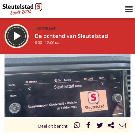
LUISTER LIVE:
De ochtend van Sleutelstad
6.00 - 12.00 uur
STRAKS:
De middag van Sleutelstad
12.00 - 19.00 uur
uur 1 van 0
Vorig uur
Volgend uur
Inklappen
Deel dit bericht!