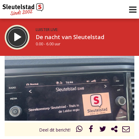
LUISTER LIVE:
De nacht van Sleutelstad
0.00 - 6.00 uur
STRAKS:
De ochtend van Sleutelstad
6.00 - 12.00 uur
uur 1 van 0
Vorig uur
Volgend uur
Inklappen
Deel dit bericht!