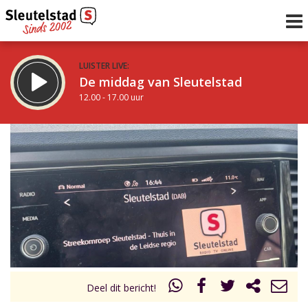
LUISTER LIVE:
De middag van Sleutelstad
12.00 - 17.00 uur
STRAKS:
Sleutelstad 30
17.00 - 19.00 uur
uur 1 van 0
Vorig uur
Volgend uur
Inklappen
Deel dit bericht!