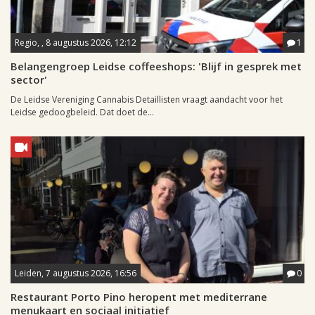
Regio, , 8 augustus 2026, 12:12
1
Belangengroep Leidse coffeeshops: 'Blijf in gesprek met
sector'
De Leidse Vereniging Cannabis Detaillisten vraagt aandacht voor het
Leidse gedoogbeleid. Dat doet de...
Leiden, 7 augustus 2026, 16:56
0
Restaurant Porto Pino heropent met mediterrane
menukaart en sociaal initiatief