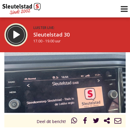
LUISTER LIVE:
Sleutelstad 30
17.00 - 19.00 uur
STRAKS:
De avond van Sleutelstad
19.00 - 0.00 uur
uur 1 van 0
Vorig uur
Volgend uur
Inklappen
Deel dit bericht!