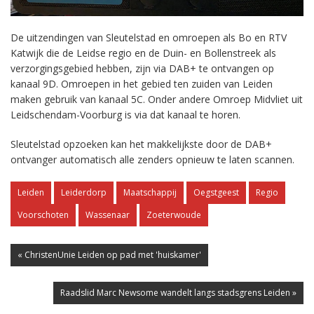
De uitzendingen van Sleutelstad en omroepen als Bo en RTV
Katwijk die de Leidse regio en de Duin- en Bollenstreek als
verzorgingsgebied hebben, zijn via DAB+ te ontvangen op
kanaal 9D. Omroepen in het gebied ten zuiden van Leiden
maken gebruik van kanaal 5C. Onder andere Omroep Midvliet uit
Leidschendam-Voorburg is via dat kanaal te horen.
Sleutelstad opzoeken kan het makkelijkste door de DAB+
ontvanger automatisch alle zenders opnieuw te laten scannen.
Leiden
Leiderdorp
Maatschappij
Oegstgeest
Regio
Voorschoten
Wassenaar
Zoeterwoude
« ChristenUnie Leiden op pad met 'huiskamer'
Raadslid Marc Newsome wandelt langs stadsgrens Leiden »