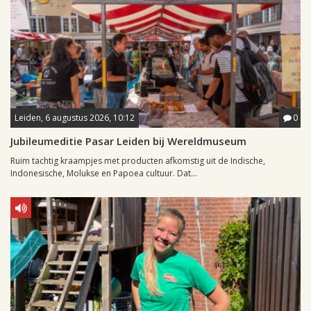
Leiden, 6 augustus 2026, 10:12
0
Jubileumeditie Pasar Leiden bij Wereldmuseum
Ruim tachtig kraampjes met producten afkomstig uit de Indische,
Indonesische, Molukse en Papoea cultuur. Dat...