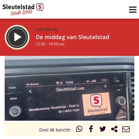
LUISTER LIVE:
De middag van Sleutelstad
12.00 - 18.00 uur
STRAKS:
De avond van Sleutelstad
18.00 - 19.00 uur
uur 1 van 0
Vorig uur
Volgend uur
Inklappen
Deel dit bericht!