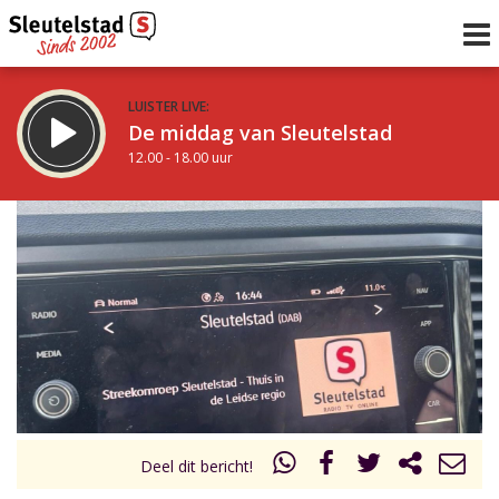
LUISTER LIVE:
De middag van Sleutelstad
12.00 - 18.00 uur
STRAKS:
De avond van Sleutelstad
18.00 - 19.00 uur
uur 1 van 0
Vorig uur
Volgend uur
Inklappen
Deel dit bericht!