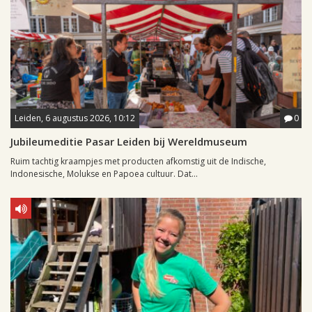
Leiden, 6 augustus 2026, 10:12
0
Jubileumeditie Pasar Leiden bij Wereldmuseum
Ruim tachtig kraampjes met producten afkomstig uit de Indische,
Indonesische, Molukse en Papoea cultuur. Dat...