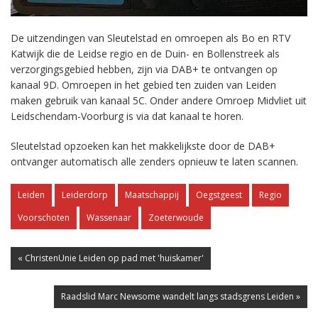
De uitzendingen van Sleutelstad en omroepen als Bo en RTV
Katwijk die de Leidse regio en de Duin- en Bollenstreek als
verzorgingsgebied hebben, zijn via DAB+ te ontvangen op
kanaal 9D. Omroepen in het gebied ten zuiden van Leiden
maken gebruik van kanaal 5C. Onder andere Omroep Midvliet uit
Leidschendam-Voorburg is via dat kanaal te horen.
Sleutelstad opzoeken kan het makkelijkste door de DAB+
ontvanger automatisch alle zenders opnieuw te laten scannen.
Leiden
Leiderdorp
Maatschappij
Oegstgeest
Regio
Voorschoten
Wassenaar
Zoeterwoude
« ChristenUnie Leiden op pad met 'huiskamer'
Raadslid Marc Newsome wandelt langs stadsgrens Leiden »