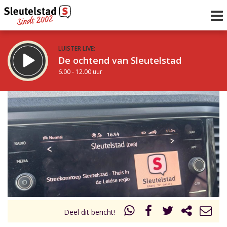
LUISTER LIVE:
De ochtend van Sleutelstad
6.00 - 12.00 uur
STRAKS:
De middag van Sleutelstad
12.00 - 19.00 uur
uur 1 van 0
Vorig uur
Volgend uur
Inklappen
Deel dit bericht!