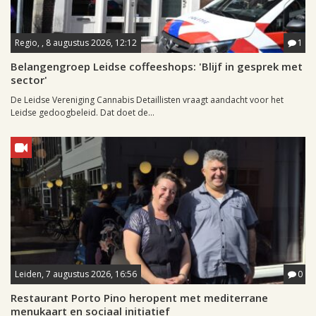
Regio, , 8 augustus 2026, 12:12
1
Belangengroep Leidse coffeeshops: 'Blijf in gesprek met
sector'
De Leidse Vereniging Cannabis Detaillisten vraagt aandacht voor het
Leidse gedoogbeleid. Dat doet de...
Leiden, 7 augustus 2026, 16:56
0
Restaurant Porto Pino heropent met mediterrane
menukaart en sociaal initiatief