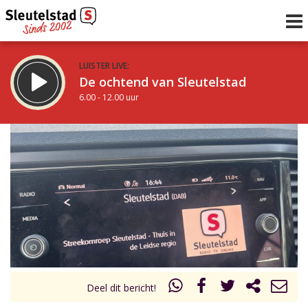
LUISTER LIVE:
De ochtend van Sleutelstad
6.00 - 12.00 uur
STRAKS:
De middag van Sleutelstad
12.00 - 17.00 uur
uur 1 van 0
Vorig uur
Volgend uur
Inklappen
Deel dit bericht!