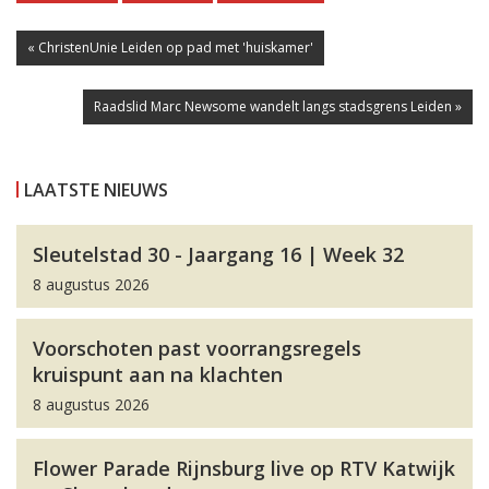
« ChristenUnie Leiden op pad met 'huiskamer'
Raadslid Marc Newsome wandelt langs stadsgrens Leiden »
LAATSTE NIEUWS
Sleutelstad 30 - Jaargang 16 | Week 32
8 augustus 2026
Voorschoten past voorrangsregels
kruispunt aan na klachten
8 augustus 2026
Flower Parade Rijnsburg live op RTV Katwijk