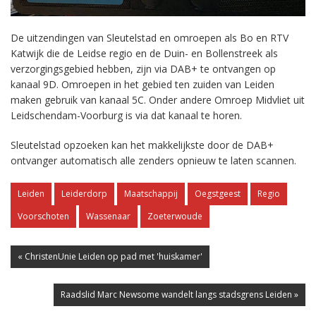
De uitzendingen van Sleutelstad en omroepen als Bo en RTV
Katwijk die de Leidse regio en de Duin- en Bollenstreek als
verzorgingsgebied hebben, zijn via DAB+ te ontvangen op
kanaal 9D. Omroepen in het gebied ten zuiden van Leiden
maken gebruik van kanaal 5C. Onder andere Omroep Midvliet uit
Leidschendam-Voorburg is via dat kanaal te horen.
Sleutelstad opzoeken kan het makkelijkste door de DAB+
ontvanger automatisch alle zenders opnieuw te laten scannen.
Leiden
Leiderdorp
Maatschappij
Oegstgeest
Regio
Voorschoten
Wassenaar
Zoeterwoude
« ChristenUnie Leiden op pad met 'huiskamer'
Raadslid Marc Newsome wandelt langs stadsgrens Leiden »