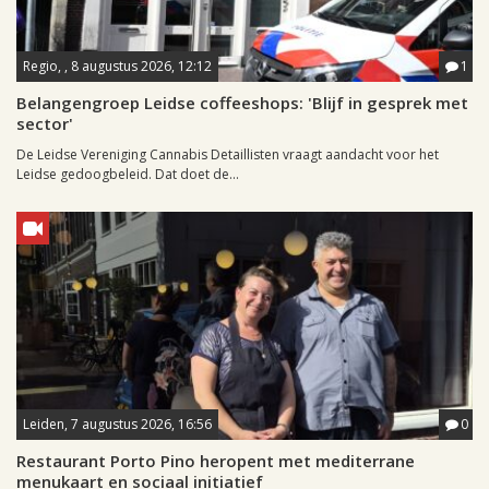
Regio, , 8 augustus 2026, 12:12
1
Belangengroep Leidse coffeeshops: 'Blijf in gesprek met
sector'
De Leidse Vereniging Cannabis Detaillisten vraagt aandacht voor het
Leidse gedoogbeleid. Dat doet de...
Leiden, 7 augustus 2026, 16:56
0
Restaurant Porto Pino heropent met mediterrane
menukaart en sociaal initiatief