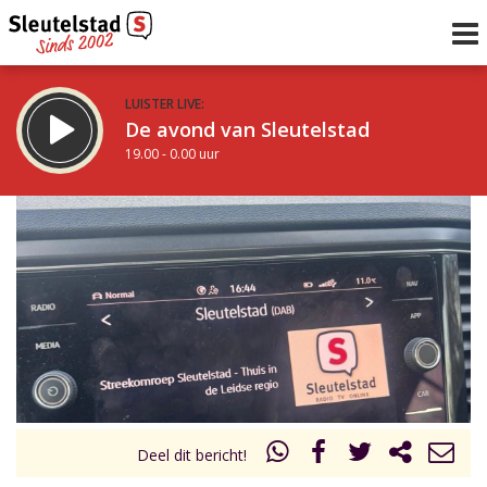
LUISTER LIVE:
De avond van Sleutelstad
19.00 - 0.00 uur
STRAKS:
De nacht van Sleutelstad
0.00 - 6.00 uur
uur 1 van 0
Vorig uur
Volgend uur
Inklappen
Deel dit bericht!