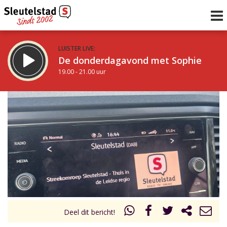
LUISTER LIVE:
De donderdagavond met Sophie
19.00 - 21.00 uur
STRAKS:
De avond van Sleutelstad
21.00 - 0.00 uur
uur 1 van 0
Vorig uur
Volgend uur
Inklappen
Deel dit bericht!